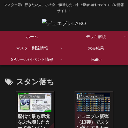
マスター帯に行きたい人、小大会で優勝したい中上級者向けのデュエプレ情報
サイト！
ホーム
デッキ解説
マスター到達情報
大会結果
SPルール/イベント情報
Twitter
スタン落ち
デュエプレの歴史シリーズ
SPルール/イベント情報
歴代で最も環境
デュエプレ新弾
をぶち壊したカ
（13弾）でスタ
ードランキン
ン落ちするカー