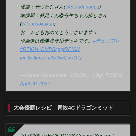
優勝：せつたむさん(
@Setudangggg
)
準優勝：豚足くん@丹生ちゃん推しさん
(
@tonnsokukun
)
お二人ともおめでとうございます！
※画像は優勝者使用デッキです。
#デュエプレ
#REIGN_DMPSt
#gtREIGN
pic.twitter.com/8xSwQwxDJz
— Game Tournament『REIGN』 (@gt_REIGN)
April 20, 2022
大会優勝レシピ 青抜4Cドラゴンミッド
4/17開催「REIGN DMPS General Season7