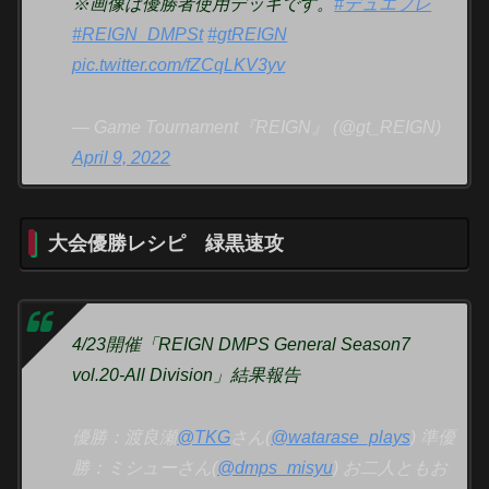
※画像は優勝者使用デッキです。
#デュエプレ
#REIGN_DMPSt
#gtREIGN
pic.twitter.com/fZCqLKV3yv
— Game Tournament『REIGN』 (@gt_REIGN)
April 9, 2022
大会優勝レシピ 緑黒速攻
4/23開催「REIGN DMPS General Season7
vol.20-All Division」結果報告
優勝：渡良瀬
@TKG
さん(
@watarase_plays
) 準優
勝：ミシューさん(
@dmps_misyu
) お二人ともお