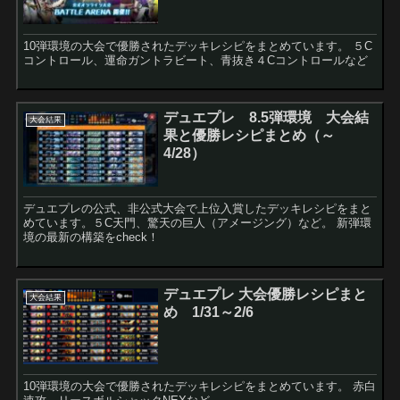
10弾環境の大会で優勝されたデッキレシピをまとめています。 ５C
コントロール、運命ガントラビート、青抜き４Cコントロールなど
デュエプレ 8.5弾環境 大会結
大会結果
果と優勝レシピまとめ（～
4/28）
デュエプレの公式、非公式大会で上位入賞したデッキレシピをまと
めています。５C天門、驚天の巨人（アメージング）など。 新弾環
境の最新の構築をcheck！
デュエプレ 大会優勝レシピまと
大会結果
め 1/31～2/6
10弾環境の大会で優勝されたデッキレシピをまとめています。 赤白