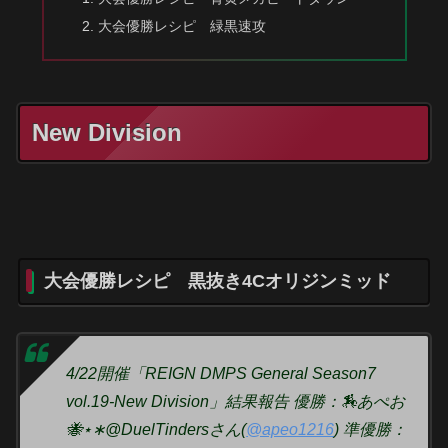
大会優勝レシピ 緑黒速攻
New Division
大会優勝レシピ 黒抜き4Cオリジンミッド
4/22開催「REIGN DMPS General Season7
vol.19-New Division」結果報告 優勝：🏇あぺお
🐝⋆︎∗@DuelTindersさん(
@apeo1216
) 準優勝：