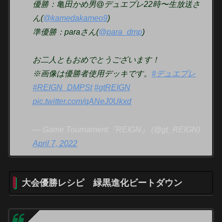
優勝：亀田かめ男@デュエプレ22時〜生放送さ
ん(
@kamedakameo9
)
準優勝：paraさん(
@para_dmp
)
お二人ともおめでとうございます！
※画像は優勝者使用デッキです。
#デュエプレ
#REIGN_DMPSt
#gtREIGN
pic.twitter.com/qANeJ0Ukxd
— Game Tournament『REIGN』 (@gt_REIGN)
April 7, 2022
大会優勝レシピ 緑黒進化ビートダウン