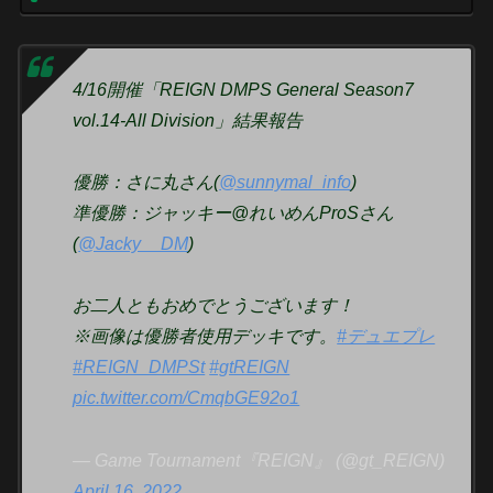
4/16開催「REIGN DMPS General Season7
vol.14-All Division」結果報告
優勝：さに丸さん(
@sunnymal_info
)
準優勝：ジャッキー@れいめんProSさん
(
@Jacky__DM
)
お二人ともおめでとうございます！
※画像は優勝者使用デッキです。
#デュエプレ
#REIGN_DMPSt
#gtREIGN
pic.twitter.com/CmqbGE92o1
— Game Tournament『REIGN』 (@gt_REIGN)
April 16, 2022