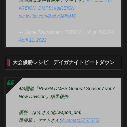
※画像は優勝者使用デッキです。
#デュエプレ
#REIGN_DMPSt
#gtREIGN
pic.twitter.com/Bg6yQMlxMQ
— Game Tournament『REIGN』 (@gt_REIGN)
April 11, 2022
大会優勝レシピ デイガナイトビートダウン
4/8開催「REIGN DMPS General Season7 vol.7-
New Division」結果報告
優勝：ぽんさん(@iwapon_dm)
準優勝：ヤマトさん(
@yamato5757575
)