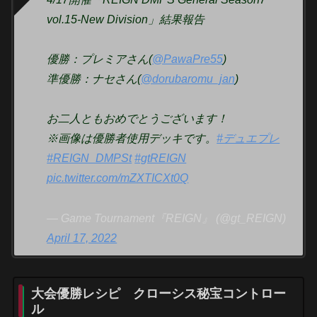
vol.15-New Division」結果報告
優勝：プレミアさん(
@PawaPre55
)
準優勝：ナセさん(
@dorubaromu_jan
)
お二人ともおめでとうございます！
※画像は優勝者使用デッキです。
#デュエプレ
#REIGN_DMPSt
#gtREIGN
pic.twitter.com/mZXTICXt0Q
— Game Tournament『REIGN』 (@gt_REIGN)
April 17, 2022
大会優勝レシピ クローシス秘宝コントロー
ル