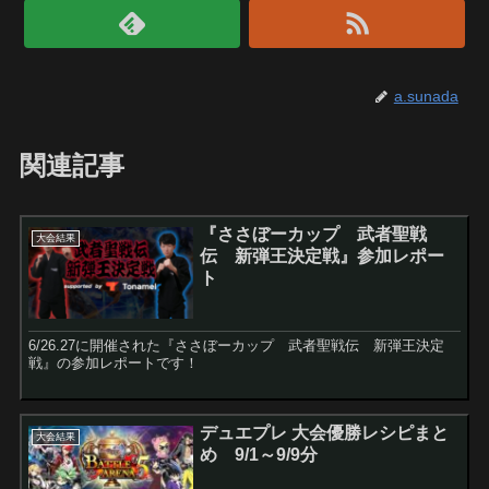
a.sunada
関連記事
『ささぼーカップ 武者聖戦
大会結果
伝 新弾王決定戦』参加レポー
ト
6/26.27に開催された『ささぼーカップ 武者聖戦伝 新弾王決定
戦』の参加レポートです！
デュエプレ 大会優勝レシピまと
大会結果
め 9/1～9/9分