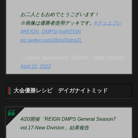
お二人ともおめでとうございます！
※画像は優勝者使用デッキです。
#デュエプレ
#REIGN_DMPSt
#gtREIGN
pic.twitter.com/28mdXpbnZL
— Game Tournament『REIGN』 (@gt_REIGN)
April 21, 2022
大会優勝レシピ デイガナイトミッド
4/20開催「REIGN DMPS General Season7
vol.17-New Division」結果報告