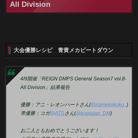
All Division
大会優勝レシピ 青黄メカビートダウン
4/9開催「REIGN DMPS General Season7 vol.8-
All Division」結果報告
優勝：アニ・レオンハートさん(
@namekokoko_
)
準優勝：コガ
@ATS
さん(
@kogaaaa_DM
)
お二人ともおめでとうございます！