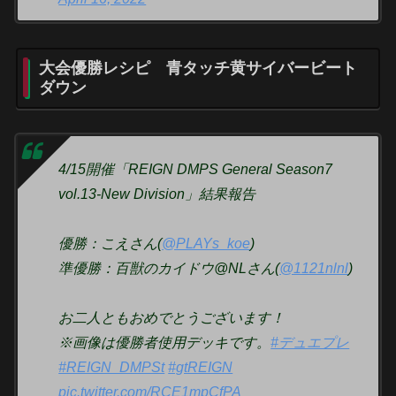
大会優勝レシピ 青タッチ黄サイバービート
ダウン
4/15開催「REIGN DMPS General Season7
vol.13-New Division」結果報告
優勝：こえさん(
@PLAYs_koe
)
準優勝：百獣のカイドウ@NLさん(
@1121nlnl
)
お二人ともおめでとうございます！
※画像は優勝者使用デッキです。
#デュエプレ
#REIGN_DMPSt
#gtREIGN
pic.twitter.com/RCE1mpCfPA