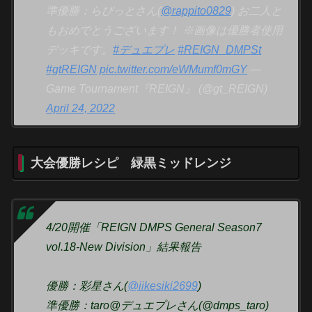
準優勝：らぴっとさん(
@rappito0829
) お二人と
もおめでとうございます！ ※画像は優勝者使用
デッキです。
#デュエプレ
#REIGN_DMPSt
#gtREIGN
pic.twitter.com/eWMumf0mGY
—
Game Tournament『REIGN』 (@gt_REIGN)
April 24, 2022
大会優勝レシピ 緑黒ミッドレンジ
4/20開催「REIGN DMPS General Season7
vol.18-New Division」結果報告
優勝：彩星さん(
@iikesiki2699
)
準優勝：taro@デュエプレさん(@dmps_taro)