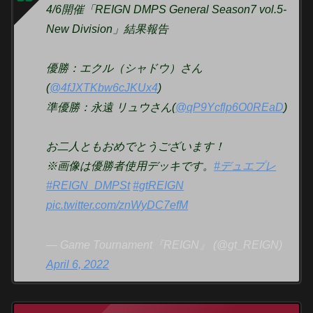
4/6開催「REIGN DMPS General Season7 vol.5-
New Division」結果報告
優勝：エクル（シャドウ）さん
(
@4fJXTKbw6cJKUx4
)
準優勝：永遠 リュウさん(
@qP9Ycflp6O0REaD
)
お二人ともおめでとうございます！
※画像は優勝者使用デッキです。
#デュエプレ
#REIGN_DMPSt
#gtREIGN
pic.twitter.com/znWyDC7efM
— Game Tournament『REIGN』 (@gt_REIGN)
April 6, 2022