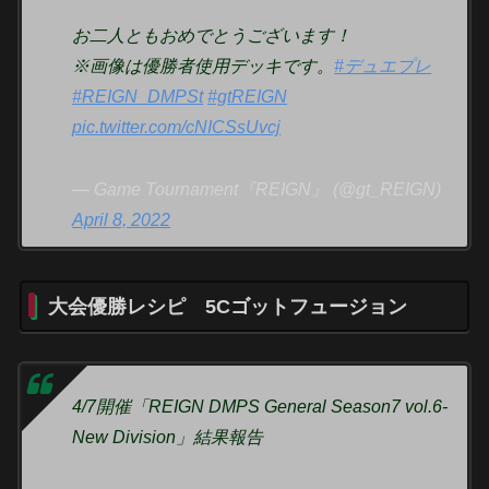
お二人ともおめでとうございます！
※画像は優勝者使用デッキです。
#デュエプレ
#REIGN_DMPSt
#gtREIGN
pic.twitter.com/cNICSsUvcj
— Game Tournament『REIGN』 (@gt_REIGN)
April 8, 2022
大会優勝レシピ 5Cゴットフュージョン
4/7開催「REIGN DMPS General Season7 vol.6-
New Division」結果報告