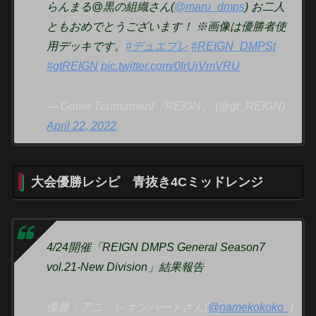
らんまる@黒の組織さん(
@maru_dmps
) お二人
ともおめでとうございます！ ※画像は優勝者使
用デッキです。
#デュエプレ
#REIGN_DMPSt
#gtREIGN
pic.twitter.com/0lrUjVmVRU
— Game Tournament『REIGN』 (@gt_REIGN)
April 22, 2022
大会優勝レシピ 青抜き4Cミッドレンジ
4/24開催「REIGN DMPS General Season7
vol.21-New Division」結果報告
優勝：アニ・レオンハートさん(
@namekokoko_
)