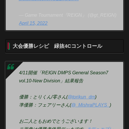
— Game Tournament『REIGN』 (@gt_REIGN)
April 15, 2022
大会優勝レシピ 緑抜4Cコントロール
4/11開催「REIGN DMPS General Season7
vol.10-New Division」結果報告
優勝：とりくん/零さん(
@torikun_dm
)
準優勝：フェアリーさん(
@_MishraPLAYS_
)
お二人ともおめでとうございます！