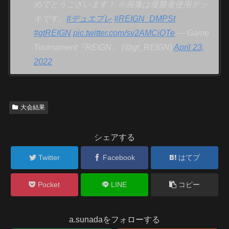
めでとうございます！ ※画像は優勝者使用デッ
キです。
#デュエプレ
#REIGN_DMPSt
#gtREIGN
pic.twitter.com/sv2AMCiQTe
— Game
Tournament『REIGN』 (@gt_REIGN)
April 23,
2022
大会結果
シェアする
Twitter
Facebook
はてブ
Pocket
LINE
コピー
a.sunadaをフォローする