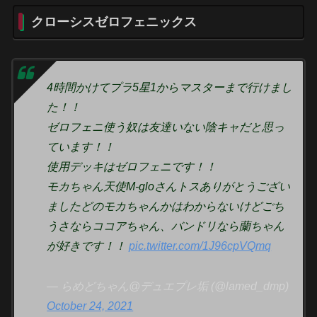
クローシスゼロフェニックス
4時間かけてプラ5星1からマスターまで行けまし
た！！
ゼロフェニ使う奴は友達いない陰キャだと思っ
ています！！
使用デッキはゼロフェニです！！
モカちゃん天使M-gloさんトスありがとうござい
ましたどのモカちゃんかはわからないけどごち
うさならココアちゃん、バンドリなら蘭ちゃん
が好きです！！
pic.twitter.com/1J96cpVQmq
— らめどちゃん@デュエプレ垢 (@lamed_dmp)
October 24, 2021