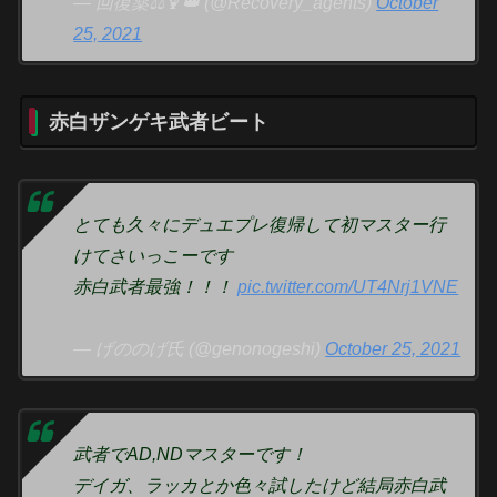
— 回復薬⚖️🍹👑 (@Recovery_agents)
October
25, 2021
赤白ザンゲキ武者ビート
とても久々にデュエプレ復帰して初マスター行
けてさいっこーです
赤白武者最強！！！
pic.twitter.com/UT4Nrj1VNE
— げののげ氏 (@genonogeshi)
October 25, 2021
武者でAD,NDマスターです！
デイガ、ラッカとか色々試したけど結局赤白武