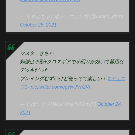
— らめどちゃん@デュエプレ垢 (@lamed_dmp)
October 25, 2021
マスターきちゃ
剣誠は小型+クロスギアで小回りが効いて器用な
デッキだった
プレイングむずいけど使ってて楽しい！
#デュエ
プレ
pic.twitter.com/qgWvJVn2Vf
— あばしり (@WLoY0ra7h4ScHjF)
October 24,
2021