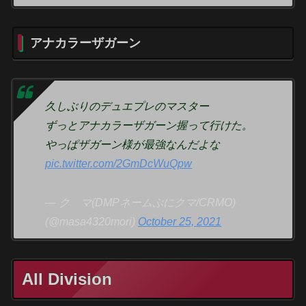
アナカラーザガーン
久しぶりのデュエプレのマスター
ずっとアナカラーザガーン握って行けた。
やっぱザガーン様が最強なんだよな
pic.twitter.com/2GmDcWuQpw
— ク マ(DMPネームぷにクマ/CRMO)
(@masa4320mori)
October 25, 2021
All Division