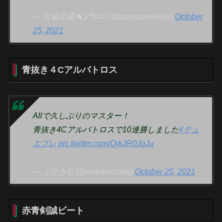
— 玄蔵豆腐🐬🌌🐑🐴 (@darumateikoku)
October
25, 2021
青抜き４Cアルバトロス
Allで久しぶりのマスター！
青抜き4Cアルバトロスで10連勝しました
#デュ
エプレ
pic.twitter.com/QrkJR0JgJu
— ぶたきむ (@nananazuka)
October 25, 2021
赤青剣誠ビート