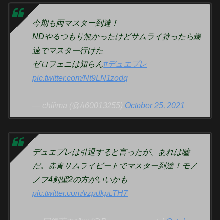
今期も両マスター到達！
NDやるつもり無かったけどサムライ持ったら爆
速でマスター行けた
ゼロフェニは知らん
#デュエプレ
pic.twitter.com/Nt9LN1zodq
— chiiima (@A60013255)
October 25, 2021
デュエプレは引退すると言ったが、あれは嘘
だ。赤青サムライビートでマスター到達！モノ
ノフ4剣聖2の方がいいかも
pic.twitter.com/vzpdkpLTH7