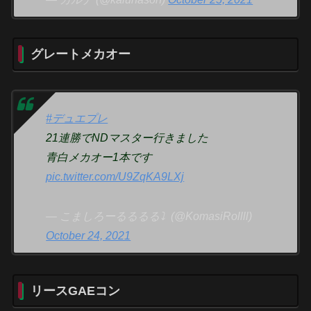
グレートメカオー
#デュエプレ
21連勝でNDマスター行きました
青白メカオー1本です
pic.twitter.com/U9ZqKA9LXj
— こましろーるるるる⤵︎ ︎ (@KomasiRollll)
October 24, 2021
リースGAEコン