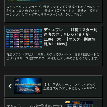
スペルデルフィンカップで最終レジェンドを達成された方のレシピ
を中心にまとめています。 青抜き４Cアガピトス、青抜き４Cアメ
ージング、サファイア入りリースケンジ、５C天門など
デュエプレ 月初マスター到
All Division
達者のデッキレシピまとめ
11/04（木）【マスター到達情
報/All・New】
青黒グランドデビル、赤白ボルフェウスヘヴン、赤青剣誠ビートな
ど 新弾リリース語にマスター到達したデッキのまとめになります。
【祝・正式リリース】クイックピック
全勝達成者のデッキまとめ（～10/24）
デュエプレ マスター到達者のデッキ