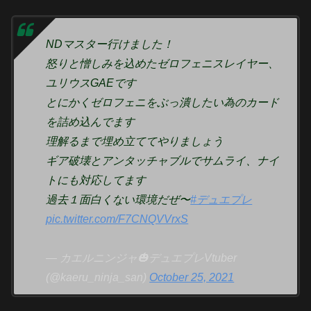
NDマスター行けました！
怒りと憎しみを込めたゼロフェニスレイヤー、
ユリウスGAEです
とにかくゼロフェニをぶっ潰したい為のカード
を詰め込んでます
理解るまで埋め立ててやりましょう
ギア破壊とアンタッチャブルでサムライ、ナイ
トにも対応してます
過去１面白くない環境だぜ〜
#デュエプレ
pic.twitter.com/F7CNQVVrxS
— カエルニンジャ🎃デュエプレVtuber
(@kaeru_ninja_san)
October 25, 2021