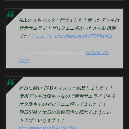
ALLの方もマスター行けました！使ったデッキは
赤青サムライ！ゼロフェニ多かったから結構勝
てた
#デュエプレ
pic.twitter.com/9vTTrPKmQz
— もーりー/えび (@moorii_DM)
October 25,
2021
昨日に続いてADもマスター到達しました！！
使用デッキは陽キャなので赤青サムライでキモ
オタ陰キャのゼロフェニ狩ってました！！
明日以降で土日の最終競争に残れるようにレー
ト上げていきます！！
pic.twitter.com/bRAiW9yHkx