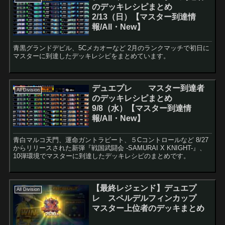
のデッキレシピまとめ
2/13（日）【マスター到達情
報/All・New】
青黒グランドデビル、5Cメカオーなど 2月のランクマッチで初日に
マスターに到達したデッキレシピをまとめています。
デュエプレ マスター到達者
All Division
のデッキレシピまとめ
9/8（水）【マスター到達情
報/All・New】
青白マルコ天門、運命ガントラビート、５Cコントロールなど 8/27
からリリースされた新弾『戦国武闘会 -SAMURAI X KNIGHT-』、
10弾環境でマスターに到達したデッキレシピのまとめです。
【最終レジェンド】デュエプ
All Division
レ スペルデルフィンカップ
マスター上位者のデッキまとめ