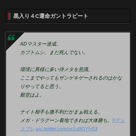
黒入り４C運命ガントラビート
ADマスター達成。
カブトムシ、まだ死んでない。
環境に異様に多い侍メタを意識。
ここまでやってもザンゲキゲーされるのはかな
りやってると思う。
殿堂はよ。
ナイト相手も微不利だがまぁ戦える。
メガ・ドラグーン着地できれば大体勝ち。
#デュ
エプレ
pic.twitter.com/ce1uBGYH53