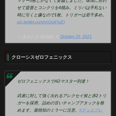
マザー3枚しかなくて妥協しました。環境に合わ
せて提督とコンクリを4積み。ミリパは手札ない
時に引くと嫌なので1枚。トリガーは若干多め。
pic.twitter.com/vnGglFIuEt
— あかたま (@rbak_s)
October 25, 2021
クローシスゼロフェニックス
ゼロフェニックスでADマスター到達！
武者に対して強く出れるアレクセイ侯と赤2トリ
ガーを採用、詰めの甘いチャンプアタックを咎
めます。盾焼却のミラーに注意。
#デュエプレ