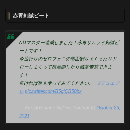
赤青剣誠ビート
NDマスター達成しました！赤青サムライ剣誠ビ
ートです！
今流行りのゼロフェニの盤面割りまくったりド
ローしまくって横展開したり滅茶苦茶できま
す！
良ければ是非使ってみてください。
#デュエプ
レ
pic.twitter.com/B5qlQB50bx
— Piro@Youtube (@Piro_YoutubeX)
October 25,
2021