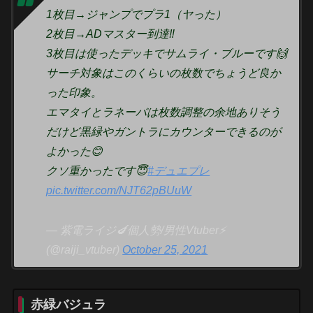
1枚目→ジャンプでプラ1（ヤった）
2枚目→ADマスター到達‼️
3枚目は使ったデッキでサムライ・ブルーです🙌
サーチ対象はこのくらいの枚数でちょうど良か
った印象。
エマタイとラネーバは枚数調整の余地ありそう
だけど黒緑やガントラにカウンターできるのが
よかった😊
クソ重かったです😇
#デュエプレ
pic.twitter.com/NJT62pBUuW
— 紫電ライジ🍆個人勢/男性Vtuber⚡
(@raiji_vtuber)
October 25, 2021
赤緑バジュラ