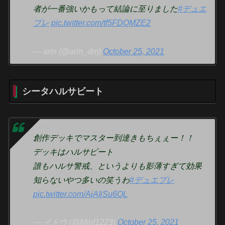
者が一番強いかもって結論に至りました
#デュエ
プレ
pic.twitter.com/tf5FDQMZE2
— arin (@arin_dm)
October 25, 2021
シータハルサビート
創作デッキでマスター到達きもちぇぇー！！
デッキはハルサビート
誰もハルサ警戒、というよりも影薄すぎて効果
知らないやつ多いの笑うわ
#デュエプレ
pic.twitter.com/AjAIjSu6QL
— イトウ (@Minf1223)
October 25, 2021