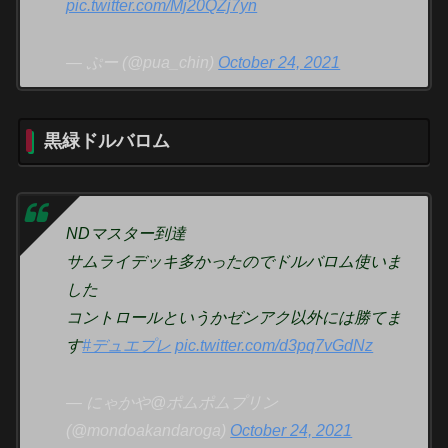
pic.twitter.com/Mj20QZj7yn
— ぷー (@pua_chin)
October 24, 2021
黒緑ドルバロム
NDマスター到達
サムライデッキ多かったのでドルバロム使いま
した
コントロールというかゼンアク以外には勝てま
す
#デュエプレ
pic.twitter.com/d3pq7vGdNz
— にゃかや@ポムポムプリン
(@mondoakandaroga)
October 24, 2021