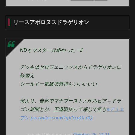
リースアポロヌスドラゲリオン
NDもマスター昇格やったー‼︎
デッキはゼロフェニックスからドラゲリオンに
鞍替え
シールド一気破壊気持ちいいいいい
何より、自然でマナブーストとかルピア→ドラ
ゴン展開とか、王道戦法って感じで良き
#デュエ
プレ
pic.twitter.com/DgV3xpGLdQ
— カルナ (@kalunason)
October 25, 2021