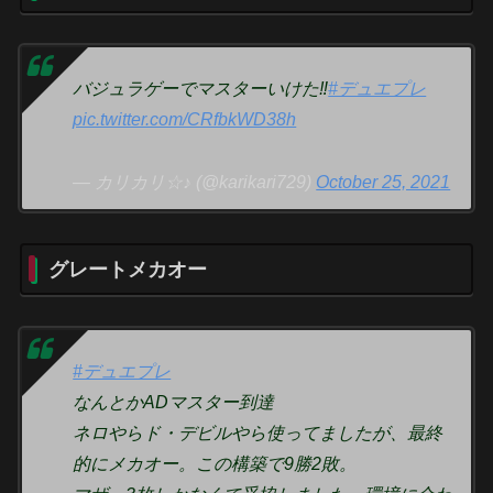
バジュラゲーでマスターいけた‼️
#デュエプレ
pic.twitter.com/CRfbkWD38h
— カリカリ☆♪ (@karikari729)
October 25, 2021
グレートメカオー
#デュエプレ
なんとかADマスター到達
ネロやらド・デビルやら使ってましたが、最終
的にメカオー。この構築で9勝2敗。