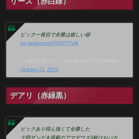
リース（赤白緑）
ピック一発目で全勝は嬉しい😃
pic.twitter.com/f7tR0TYVfk
— HAITO@プレミ大杉 (@HAITO33784364)
October 21, 2021
デアリ（赤緑黒）
ピックあり得ん強くて全勝した
士郎ザンゲキ搭載のアマデウス3枚はおバカ