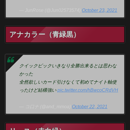
— JunRose (@Jun02573574)
October 23, 2021
アナカラー（青緑黒）
クイックピックいきなり全勝出来るとは思わな
かった
全然欲しいカード引けなくて初めてナイト軸使
ったけど結構強い
pic.twitter.com/hBwcoCRdVH
— コ口ナ (@and_mmoa)
October 22, 2021