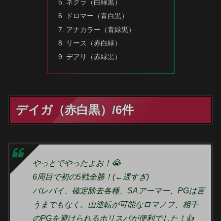
ネクラ（白緑黒）
ドロマー（青白黒）
アナカラー（青緑黒）
リース（赤白緑）
デアリ（赤緑黒）
デイガ（赤白黒）/6件
やっとでやったよお！😭
6周目で初の5戦全勝！(←遅すぎ)
バレバイ、確定除去各種、SAアーマー、PGは言
うまでもなく。山逆転が可能なロマノフ、相手
のPGを避けられるホリスパが便利でした！👍