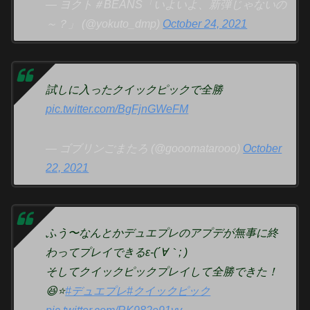
— ヨクト＃BEANS「いよいよ、新弾じゃないの
～？」 (@yokuto_dmp)
October 24, 2021
試しに入ったクイックピックで全勝
pic.twitter.com/BgFjnGWeFM
— ゴブリンごまたろ (@gooomatarooo)
October
22, 2021
ふう〜なんとかデュエプレのアプデが無事に終
わってプレイできるε-(´∀｀; )
そしてクイックピックプレイして全勝できた！
😆⭐️
#デュエプレ
#クイックピック