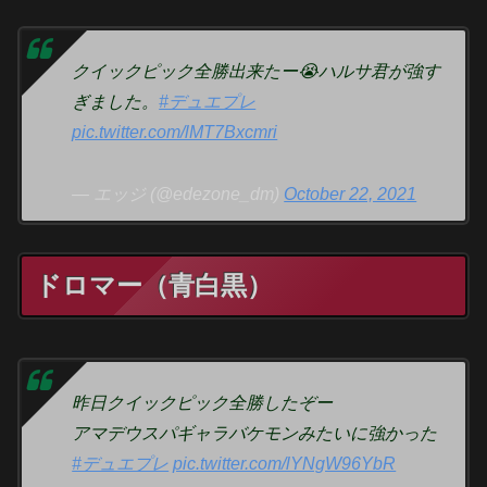
クイックピック全勝出来たー😭ハルサ君が強す
ぎました。
#デュエプレ
pic.twitter.com/lMT7Bxcmri
— エッジ (@edezone_dm)
October 22, 2021
ドロマー（青白黒）
昨日クイックピック全勝したぞー
アマデウスパギャラバケモンみたいに強かった
#デュエプレ
pic.twitter.com/lYNgW96YbR