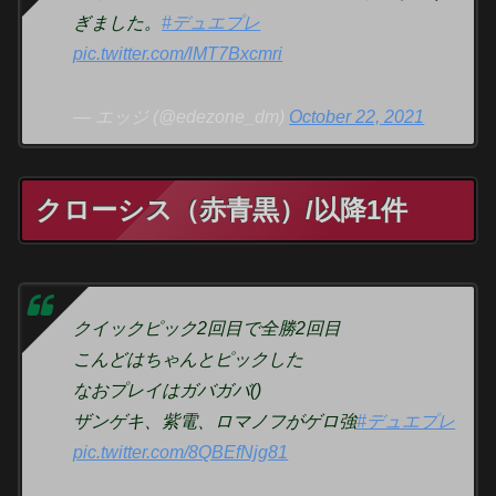
ぎました。
#デュエプレ
pic.twitter.com/lMT7Bxcmri
— エッジ (@edezone_dm)
October 22, 2021
クローシス（赤青黒）/以降1件
クイックピック2回目で全勝2回目
こんどはちゃんとピックした
なおプレイはガバガバ()
ザンゲキ、紫電、ロマノフがゲロ強
#デュエプレ
pic.twitter.com/8QBEfNjg81