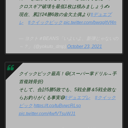
クロスギア破壊を最低1枚は積みましょう✍️
現在、累計24勝6敗の金欠土偶より
#デュエプ
レ
#クイックピック
pic.twitter.com/bwqqltVf4n
— ヨクト＃BEANS「いよいよ、新弾じゃないの
～？」 (@yokuto_dmp)
October 23, 2021
クイックピック最高！😆(スーパー掌ドリル→手
首複雑骨折)
そして、合計5勝5敗でも、5戦全勝＆5戦全敗な
らお釣りがくる事実😅
#デュエプレ
#クイック
ピック
https://t.co/tuBvwcRLso
pic.twitter.com/4wfVTsuWJ1