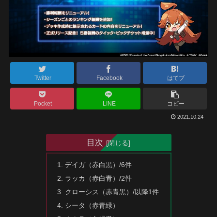
Twitter
Facebook
はてブ
Pocket
LINE
コピー
2021.10.24
目次
デイガ（赤白黒）/6件
ラッカ（赤白青）/2件
クローシス（赤青黒）/以降1件
シータ（赤青緑）