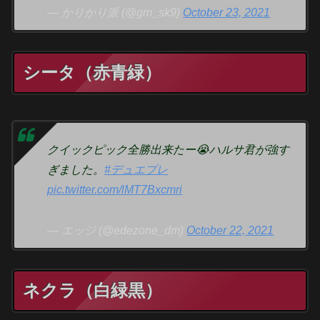
— かりかり派 (@gm_sk9)
October 23, 2021
シータ（赤青緑）
クイックピック全勝出来たー😭ハルサ君が強す
ぎました。
#デュエプレ
pic.twitter.com/lMT7Bxcmri
— エッジ (@edezone_dm)
October 22, 2021
ネクラ（白緑黒）