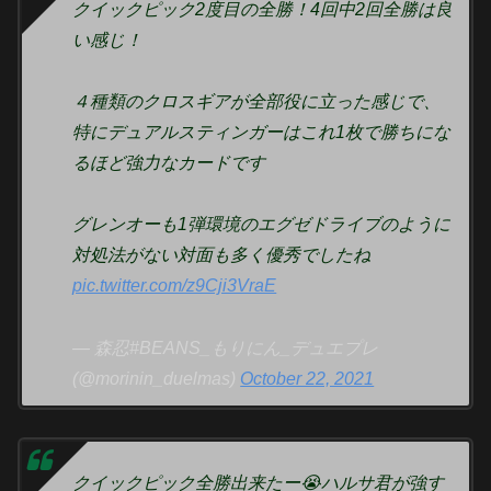
クイックピック2度目の全勝！4回中2回全勝は良
い感じ！
４種類のクロスギアが全部役に立った感じで、
特にデュアルスティンガーはこれ1枚で勝ちにな
るほど強力なカードです
グレンオーも1弾環境のエグゼドライブのように
対処法がない対面も多く優秀でしたね
pic.twitter.com/z9Cji3VraE
— 森忍#BEANS_もりにん_デュエプレ
(@morinin_duelmas)
October 22, 2021
クイックピック全勝出来たー😭ハルサ君が強す