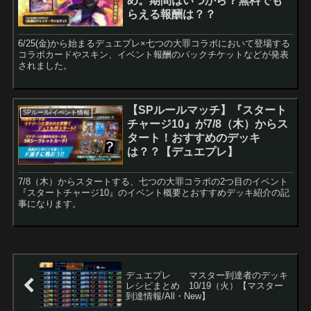
め。期間はいつから？無料でも
らえる報酬は？？
6/25(金)から始まるデュエプレ×七つの大罪コラボにおいて登場する
コラボカードやスキン、イベント報酬のパックチケットなどが発表
されました。
【SPルールマッチ】『スタート
SPルール/イベント情報
チャージ10』が7/8（木）からス
タート！おすすめのデッキ
は？？【デュエプレ】
7/8（木）からスタートする、七つの大罪コラボの2つ目のイベント
『スタートチャージ10』のイベント概要とおすすめデッキ紹介の記
事になります。
デュエプレ マスター到達者のデッキ
レシピまとめ 10/19（火）【マスター
到達情報/All・New】