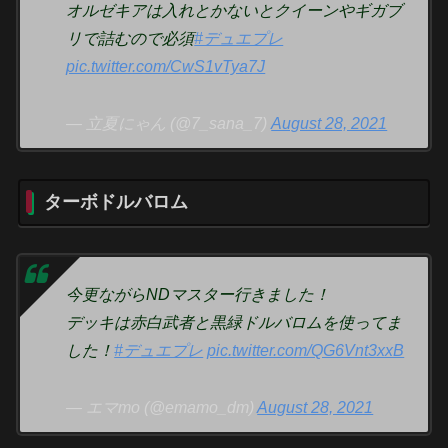
オルゼキアは入れとかないとクイーンやギガブ
リで詰むので必須
#デュエプレ
pic.twitter.com/CwS1vTya7J
— 立夏にゃん (@7_sana_7)
August 28, 2021
ターボドルバロム
今更ながらNDマスター行きました！
デッキは赤白武者と黒緑ドルバロムを使ってま
した！
#デュエプレ
pic.twitter.com/QG6Vnt3xxB
— エマmo (@emamo_dm)
August 28, 2021