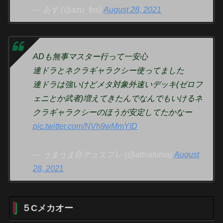
— あず (@azu_fps)
August 28, 2021
ADも無事マスター行って一安心
連ドラとネクラギャラクシー使ってました
連ドラは強いけどメタ対象外速いデッキ(ゼロフ
ェニとか武者)増えてきたんでなんでもいけるネ
クラギャラクシーのほうが安定してたかなー
pic.twitter.com/NVh9wMmYID
— うまうま@デュエプレ (@altrialuma)
August
28, 2021
５Cメカオー