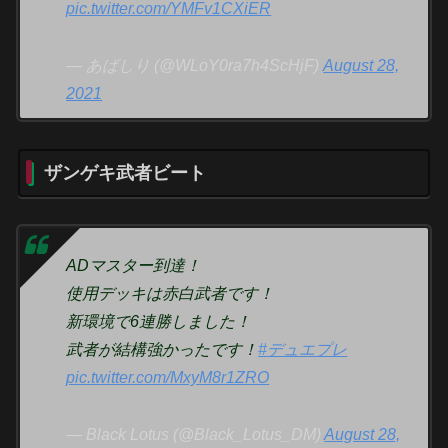
pic.twitter.com/YMFv1CXiER
— あばしり (@WLoY0ra7h4ScHjF)
August 28,
2021
ザンゲキ武者ビート
ADマスター到達！
使用デッキは赤白武者です！
新環境で6連勝しました！
武者が結構強かったです！
#デュエプレ
pic.twitter.com/MxyM8r1ZRO
— Black Lotus (@Black_Lotus_DM)
August 28,