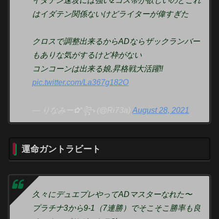
イダテン速攻には強い2コス帯が欲しいのとこれ
はイダテン関係ないけどライターが偉すぎた
クロスで調整出来るからADならザックランバー
もありな気がするけど枠がない
コンコーンは出来る娘,昇格戦大活躍‼️
pic.twitter.com/La367g182O
— りなみー✿*꧂ (@Ri73a)
August 28, 2021
運命ガントラビート
久々にデュエプレやってADマスターなれた〜
プラチナ3から9-1（7連勝）でそこそこ勝率も良