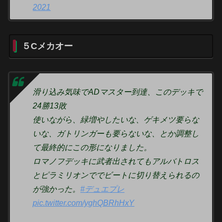
2021
５Cメカオー
滑り込み気味でADマスター到達、このデッキで
24勝13敗
使いながら、緑増やしたいな、ゲキメツ要らな
いな、ガトリンガーも要らないな、とか調整し
て最終的にこの形になりました。
ロマノフデッキに武者出されてもアルバトロス
とピラミリオンででビートに切り替えられるの
が強かった。
#デュエプレ
pic.twitter.com/yghQBRhHxY