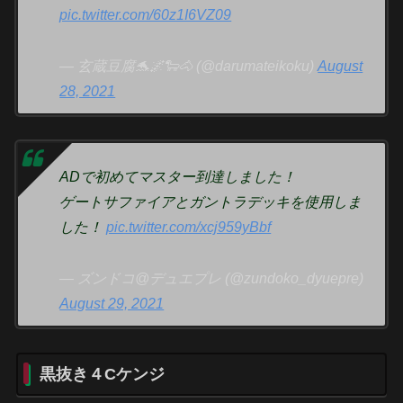
pic.twitter.com/60z1I6VZ09
— 玄蔵豆腐🐬🌌🐑🐴 (@darumateikoku)
August
28, 2021
ADで初めてマスター到達しました！
ゲートサファイアとガントラデッキを使用しま
した！
pic.twitter.com/xcj959yBbf
— ズンドコ@デュエプレ (@zundoko_dyuepre)
August 29, 2021
黒抜き４Cケンジ