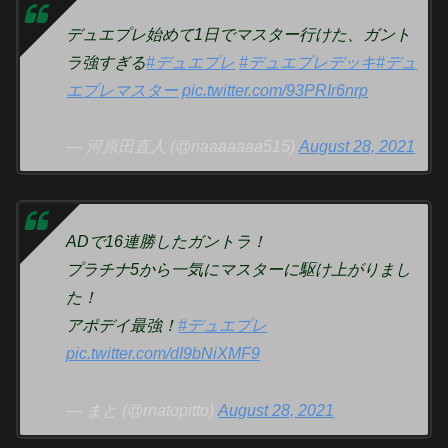
デュエプレ始めて1日でマスター行けた、ガント
ラ強すぎる
#デュエプレ
#デュエプレデッキ
#デュ
エプレマスター
pic.twitter.com/93PRIr6nrp
— 河原田直人 (@naaaaaaa515)
August 28, 2021
ADで16連勝したガントラ！
プラチナ5から一気にマスターに駆け上がりまし
た！
アポデイ最強！
#デュエプレ
pic.twitter.com/dI9bNiXMF9
— まと (@rnatopitto)
August 28, 2021