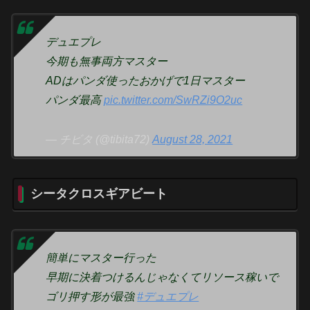
デュエプレ
今期も無事両方マスター
ADはパンダ使ったおかげで1日マスター
パンダ最高
pic.twitter.com/SwRZi9O2uc
— チビタ (@tibita72)
August 28, 2021
シータクロスギアビート
簡単にマスター行った
早期に決着つけるんじゃなくてリソース稼いで
ゴリ押す形が最強
#デュエプレ