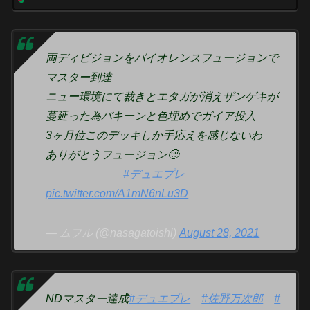
両ディビジョンをバイオレンスフュージョンで
マスター到達
ニュー環境にて裁きとエタガが消えザンゲキが
蔓延った為バキーンと色埋めでガイア投入
3ヶ月位このデッキしか手応えを感じないわ
ありがとうフュージョン🥺
#デュエプレ
pic.twitter.com/A1mN6nLu3D
— ムフル (@nasagatoishi)
August 28, 2021
NDマスター達成
#デュエプレ
#佐野万次郎
#