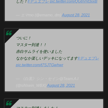
した！
#デュエプレ
pic.twitter.com/QG6Vnt3xxB
— エマmo (@emamo_dm)
August 28, 2021
ついに！
マスター到達！！
赤白サムライを使いました
なかなか楽しいデッキになってます
#デュエプレ
pic.twitter.com/t7SJTGwhwr
— 《白黒》シン・セイン@Team.A.I
(@siNsein_WBX)
August 28, 2021