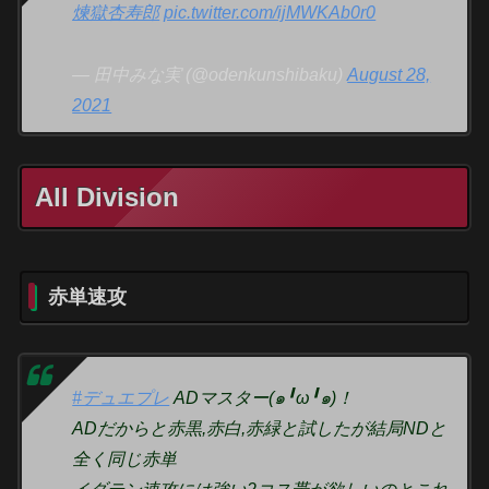
煉獄杏寿郎
pic.twitter.com/ijMWKAb0r0
— 田中みな実 (@odenkunshibaku)
August 28,
2021
All Division
赤単速攻
#デュエプレ
ADマスター(๑╹ω╹๑)！
ADだからと赤黒,赤白,赤緑と試したが結局NDと
全く同じ赤単