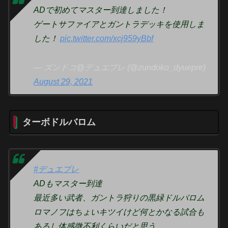
ADで初めてマスター到達しました！
ゲートサファイアとガントラデッキを使用しま
した！
pic.twitter.com/xcj959yBbf
— ズンドコ@デュエプレ (@zundoko_dyuepre)
August 29, 2021
ターボドルバロム
#デュエプレ
ADもマスター到達
最近多い武者、ガントラ狩りの黒緑ドルバロム
ロマノフはちょいキツイけど何とかなる試合も
あるし体感微不利くらいだと思う