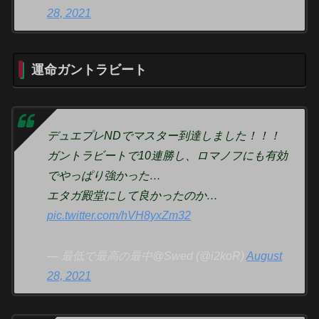
28, 2021
運命ガントラビート
デュエプレNDでマスター到達しました！！！
ガントラビートで10連勝し、ロマノフにも有効
でやっぱり強かった…
エタガ殿堂にして良かったのか…
pic.twitter.com/hVH8yxZm32
— 最低で最高の最中@Swed (@i2koR)
August
28, 2021