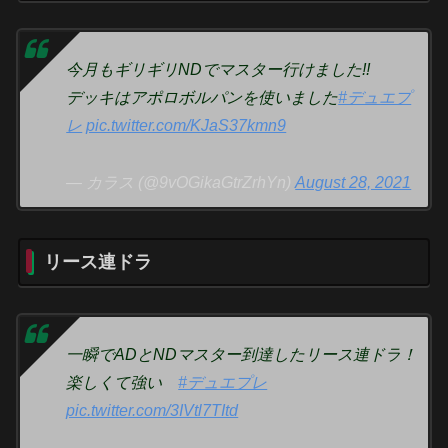
今月もギリギリNDでマスター行けました!!
デッキはアポロボルパンを使いました
#デュエプ
レ
pic.twitter.com/KJaS37kmn9
— カラス (@9vOGikaGtrZrhYn)
August 28, 2021
リース連ドラ
一瞬でADとNDマスター到達したリース連ドラ！
楽しくて強い
#デュエプレ
pic.twitter.com/3IVtl7TItd