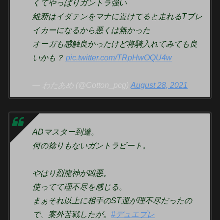
くてやっぱりガントラ強い
維新はイダテンをマナに置けてると走れるTブレ
イカーになるから悪くは無かった
オーガも感触良かったけど将騎入れてみても良
いかも？
pic.twitter.com/TRpHwOQU4w
— わたあめ (@Cotton_pcg)
August 28, 2021
ADマスター到達。
何の捻りもないガントラビート。
やはり烈龍神が凶悪。
使ってて理不尽を感じる。
まぁそれ以上に相手のST運が理不尽だったの
で、案外苦戦したが。
#デュエプレ