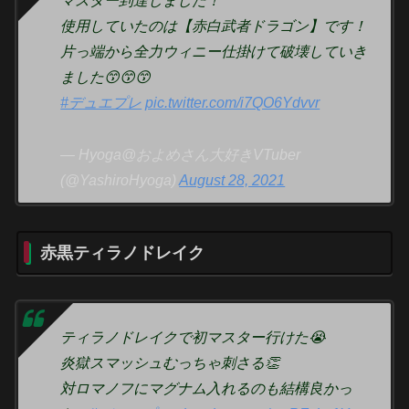
マスター到達しました！
使用していたのは【赤白武者ドラゴン】です！
片っ端から全力ウィニー仕掛けて破壊していき
ました😙😙😙
#デュエプレ
pic.twitter.com/i7QO6Ydvvr
— Hyoga@およめさん大好きVTuber
(@YashiroHyoga)
August 28, 2021
赤黒ティラノドレイク
ティラノドレイクで初マスター行けた😭
炎獄スマッシュむっちゃ刺さる👏
対ロマノフにマグナム入れるのも結構良かっ