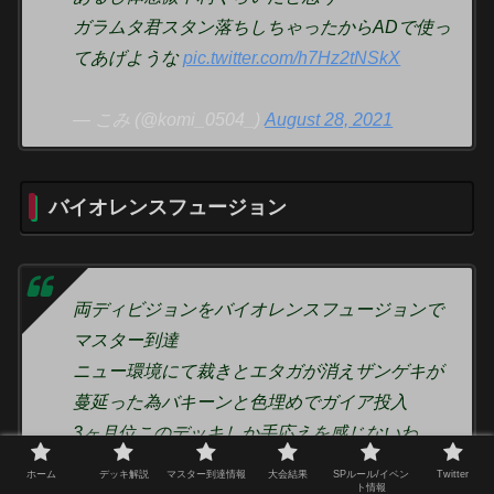
ガラムタ君スタン落ちしちゃったからADで使っ
てあげような
pic.twitter.com/h7Hz2tNSkX
— こみ (@komi_0504_)
August 28, 2021
バイオレンスフュージョン
両ディビジョンをバイオレンスフュージョンで
マスター到達
ニュー環境にて裁きとエタガが消えザンゲキが
蔓延った為バキーンと色埋めでガイア投入
3ヶ月位このデッキしか手応えを感じないわ
ありがとうフュージョン🥺
ホーム
デッキ解説
マスター到達情報
大会結果
SPルール/イベン
Twitter
ト情報