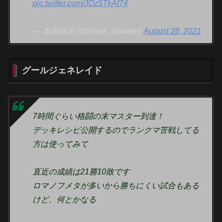
pic.twitter.com/JOz5TkAf74
— 本田商店 (@honta_shouten)
August 28, 2021
グールジェネレイド
7時間ぐらい格闘の末マスター到達！
デッキレシピ公開するのでランクマ苦戦してる
方は使ってみて
直近の成績は21勝10敗です
ロマノフメタが多いから勝ちにくい試合もある
けど、何とかなる