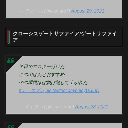
— アズール (@lazward7)
August 29, 2021
クローシスゲートサファイア/ゲートサファイ
ア
半日でマスター行けた
この山ほんとおすすめ
今の環境ほぼ負け無しで上がれた
#デュエプレ
pic.twitter.com/c0lcyUSlnD
— サイファ (@Cipherdmp)
August 28, 2021