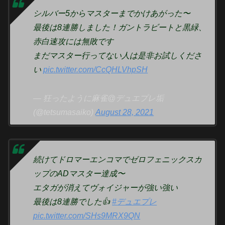
シルバー5からマスターまでかけあがった〜
最後は8連勝しました！ガントラビートと黒緑、
赤白速攻には無敗です
まだマスター行ってない人は是非お試しくださ
い
pic.twitter.com/CcQHLVhpSH
— 狂ったように麻雀@デュエプレ垢
(@tetsumasaiko)
August 28, 2021
続けてドロマーエンコマでゼロフェニックスカ
ップのADマスター達成〜
エタガが消えてヴォイジャーが強い強い
最後は8連勝でした👍
#デュエプレ
pic.twitter.com/SHs9MRX9QN