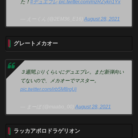
た！
#デュエプレ
pic.twitter.com/mzRZykn1Yx
— えーくん (@2EM36_E16)
August 28, 2021
グレートメカオー
３週間ぶりくらいにデュエプレ。まだ新弾向い
てないので、メカオーでマスター。
pic.twitter.com/irb5M8rgUj
— まーぼ (@maabo_00)
August 28, 2021
ラッカアポロドラゲリオン