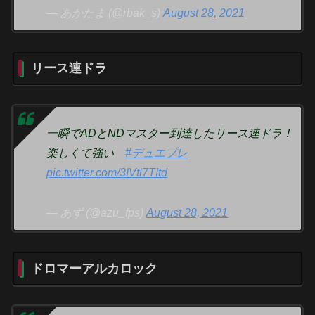
— あかたま (@rbak_s)
August 28, 2021
リース連ドラ
一瞬でADとNDマスター到達したリース連ドラ！
楽しくて強い
#デュエプレ
pic.twitter.com/3IVtl7TItd
— あず (@azu_fps)
August 28, 2021
ドロマーアルカロック