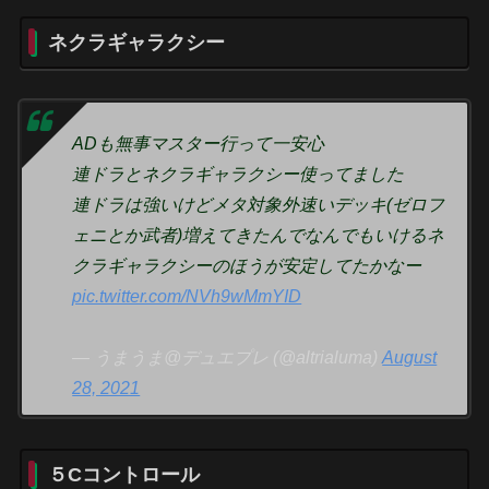
ネクラギャラクシー
ADも無事マスター行って一安心
連ドラとネクラギャラクシー使ってました
連ドラは強いけどメタ対象外速いデッキ(ゼロフ
ェニとか武者)増えてきたんでなんでもいけるネ
クラギャラクシーのほうが安定してたかなー
pic.twitter.com/NVh9wMmYID
— うまうま@デュエプレ (@altrialuma)
August
28, 2021
５Cコントロール