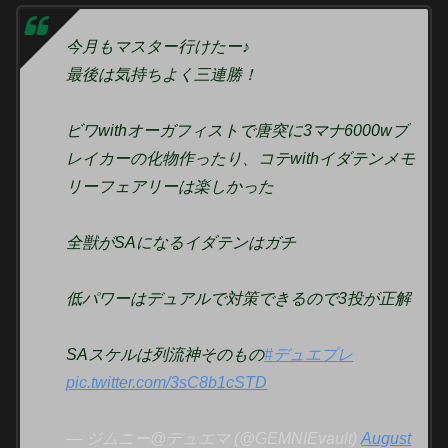
今月もマスター行けたー♪
最後は気持ちよく三連勝！
ビワwithオーガフィストで唐突に3マナ6000wブ
レイカーの化物作ったり、コテwithイダテンメモ
リーフェアリーは楽しかった
全獣がSAになるイダテンはガチ
低パワーはデュアルで対策できるので3投が正解
SAスケルは列流神そのもの
#デュエプレ
pic.twitter.com/3sC8b1cSTD
— ジムニー@デュエマ (@GEMNIEvault)
August