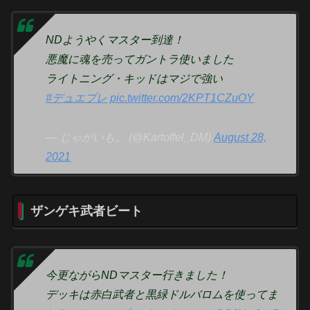
NDようやくマスター到達！
悪魔に魂を売ってガントラ使いました
ライトニング・キッドはマジで強い
#デュエプレ
pic.twitter.com/2KPT1CZuOY
— じゃがいも。 (@Kartoffel_DM)
August 28,
2021
ザンゲキ武者ビート
今更ながらNDマスター行きました！
デッキは赤白武者と黒緑ドルバロムを使ってま