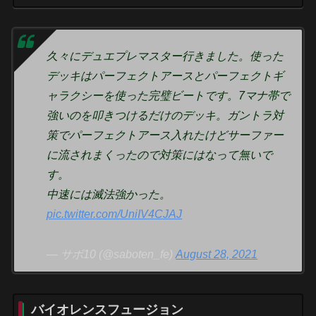
久々にデュエプレマスター行きました。使った
デッキはパーフェクトアースとパーフェクトギ
ャラクシーを使った完璧ビートです。7マナ帯で
強いのを叩きつけるだけのデッキ。ガントラ対
策でパーフェクトアース入れたけどサーファー
に流されまくったので対策にはなって無いで
す。
中速には滅法強かった。
pic.twitter.com/UniIV4CJAJ
— サボ10 (@saboten_fe)
August 28, 2021
バイオレンスフュージョン