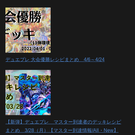
デュエプレ 大会優勝レシピまとめ 4/6～4/24
【新弾】デュエプレ マスター到達者のデッキレシピ
まとめ 3/28（月）【マスター到達情報/All・New】