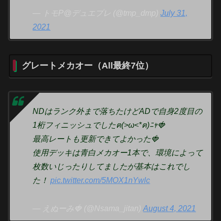
— トモP@デュエプレ (@tmp_dmp)
July 31,
2021
グレートメカオー（All最終7位）
NDはランク外まで落ちたけどADで自身2度目の
1桁フィニッシュでしたฅ(>ω<*ฅ)ﾆｬ🍓
最高レートも更新できてよかった🍓
使用デッキは青白メカオー1本で、環境によって
枚数いじったりしてましたが基本はこれでし
た！
pic.twitter.com/5MOX1nYwlc
— えぬーみ🍓 (@Nsama_jitan)
August 4, 2021