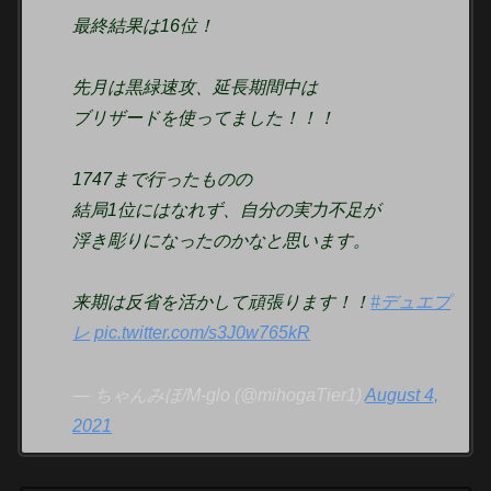
最終結果は16位！
先月は黒緑速攻、延長期間中は
ブリザードを使ってました！！！
1747まで行ったものの
結局1位にはなれず、自分の実力不足が
浮き彫りになったのかなと思います。
来期は反省を活かして頑張ります！！
#デュエプ
レ
pic.twitter.com/s3J0w765kR
— ちゃんみほ/M-glo (@mihogaTier1)
August 4,
2021