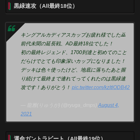
黒緑速攻（All最終18位）
キングアルカディアスカップお疲れ様でした🙇
前代未聞の延長戦、AD最終18位でした！
初の最終レジェンド、1700到達と初めてのこと
だらけでとても印象深いカップになりました！
デッキは色々使ったけど、地底に落ちたあと握
り続けて最終まで連れてってくれたのは黒緑速
攻です！ありがとう！
pic.twitter.com/kzItlODB42
— 龍雅(りゅうが) (@ryuga_dmps)
August 4,
2021
運命ガントラビート（All最終19位）