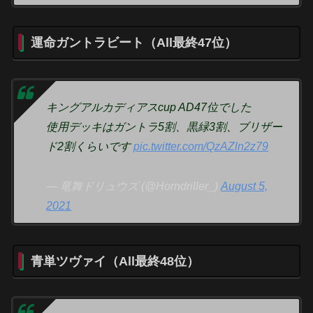
運命ガントラビート（All最終47位）
キングアルカディアスcup AD47位でした
使用デッキはガントラ5割、黒緑3割、ブリザー
ド2割くらいです
pic.twitter.com/QzAZln2z79
— 竜舞ドリュウズ (@Horndriller_)
August 5,
2021
青単ツヴァイ（All最終48位）