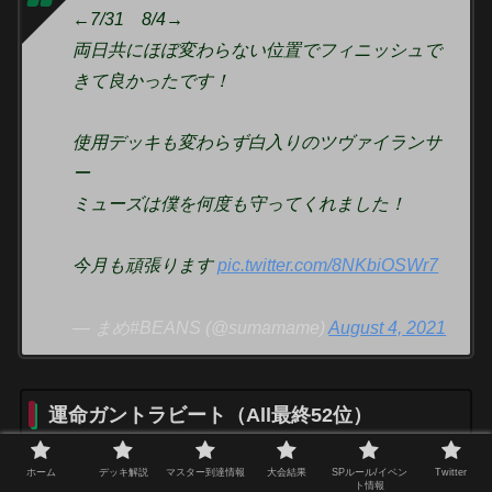
←7/31 8/4→
両日共にほぼ変わらない位置でフィニッシュで
きて良かったです！
使用デッキも変わらず白入りのツヴァイランサ
ー
ミューズは僕を何度も守ってくれました！
今月も頑張ります
pic.twitter.com/8NKbiOSWr7
— まめ#BEANS (@sumamame)
August 4, 2021
運命ガントラビート（All最終52位）
ホーム
デッキ解説
マスター到達情報
大会結果
SPルール/イベン
Twitter
ト情報