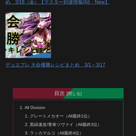
め 3/18（金）【マスター到達情報/All・New】
デュエプレ 大会優勝レシピまとめ 3/1～3/17
目次
All Division
グレートメカオー（All最終1位）
黒緑速攻/青単ツヴァイ（All最終3位）
ラッカマルコ（All最終4位）