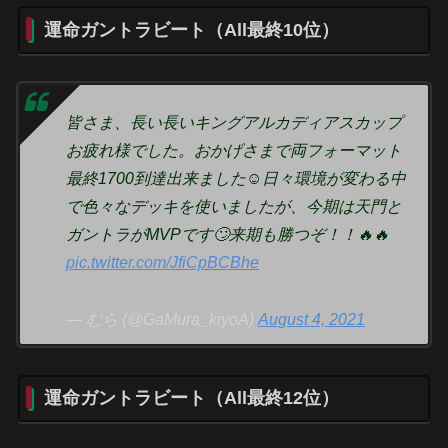
運命ガントラビート（All最終10位）
皆さま、長い長いキングアルカディアスカップ
お疲れ様でした。おかげさまで両フォーマット
最終1700到達出来ました☺️日々環境が変わる中
で色々なデッキを使いましたが、今期は天門と
ガントラがMVPです🙄来期も勝つぞ！！🔥🔥
pic.twitter.com/JfiCpBCBhe
— むら (@GaMura_kiyoA)
August 4, 2021
運命ガントラビート（All最終12位）