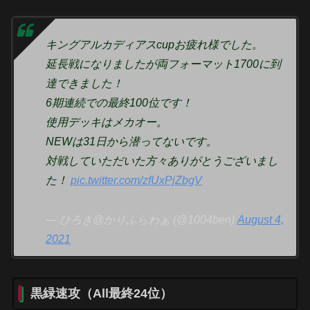
キングアルカディアスcupお疲れ様でした。
延長戦になりましたが両フォーマット1700に到
達できました！
6期連続での最終100位です！
使用デッキはメカオー。
NEWは31日から潜ってないです。
対戦していただいた方々ありがとうございまし
た！
pic.twitter.com/zfUxPjZbgV
— ひろき@かりふらわぁ (@1004ben)
August 4,
2021
黒緑速攻（All最終24位）