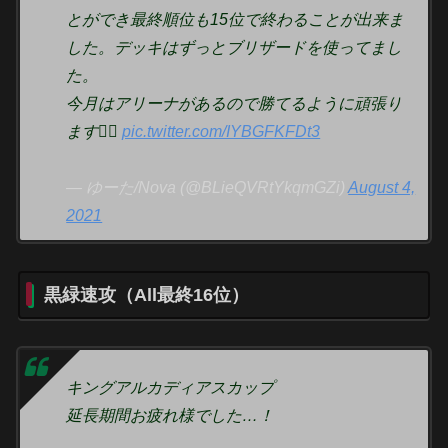
とができ最終順位も15位で終わることが出来ま
した。デッキはずっとブリザードを使ってまし
た。
今月はアリーナがあるので勝てるように頑張り
ます👍🏻
pic.twitter.com/IYBGFKFDt3
— ゆーた/Nova (@BLieQVRtYkqmGZi)
August 4,
2021
黒緑速攻（All最終16位）
キングアルカディアスカップ
延長期間お疲れ様でした…！