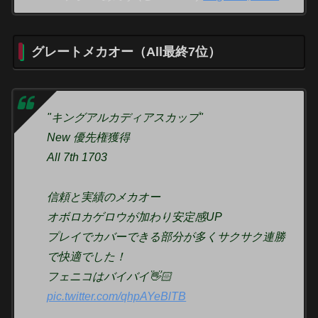
グレートメカオー（All最終7位）
"キングアルカディアスカップ"
New 優先権獲得
All 7th 1703
信頼と実績のメカオー
オボロカゲロウが加わり安定感UP
プレイでカバーできる部分が多くサクサク連勝
で快適でした！
フェニコはバイバイ👋🏻
pic.twitter.com/qhpAYeBlTB