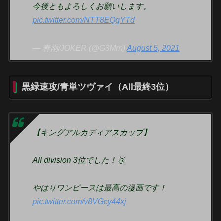
今後ともよろしくお願いします。
pic.twitter.com/NTT8EQgYTd
— 春雨/JOKER (@G3Mrn)
August 5, 2021
黒緑速攻/青単ツヴァイ（All最終3位）
【キングアルカディアスカップ】
All division 3位でした！🥉
やはりワンピースは最高の漫画です！
pic.twitter.com/v8VGcy44xj