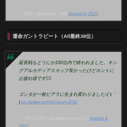
— RED (@akaaka_DM)
August 4, 2021
運命ガントラビート（All最終38位）
延長戦もどうにか100位内で終われました。キン
グアルカディアスカップ長かったけどホントに
お疲れ様です🙇‍♂️
ゴンタが一枚ピアラに生まれ変わりました♪(´ε｀
)
pic.twitter.com/txGwoAoE5b
— TMTの窓口 (@whiteemperor10)
August 4,
2021