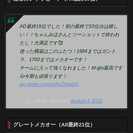
AD最終19位でした！初の最終で10位台は嬉し
い！！ちゃんみほさんとツーショットで終われ
たし！大満足です🥰
使った構築はこのふたつ！1684まではガント
ラ、1700まではメカオーです！
チームに入って強くなれました！Ｍ-glo最高です
👍今期も頑張ります！
pic.twitter.com/coPxZfOgDD
— ちぃ/M-glo (@tyi348)
August 4, 2021
グレートメカオー（All最終21位）