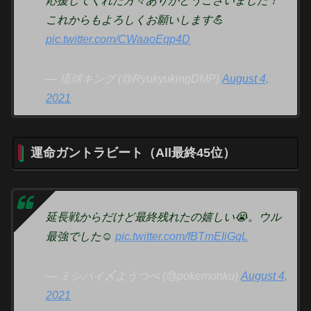
応援してくれた方々ありがとうございました！
これからもよろしくお願いします💪
pic.twitter.com/CWaaoEqp4D
— 琉球キング (@RyukyukingDMP)
August 4,
2021
運命ガントラビート（All最終45位）
延長戦からだけど最終残れたの嬉しい😭。ウル
最強でした☺️
pic.twitter.com/fBTmEIiGqL
— ミシパイ〆ようつべ (@pokemonku)
August 4,
2021