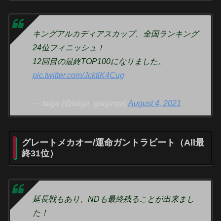
キングアルカディアスカップ、全国ランキング
24位フィニッシュ！
12回目の最終TOP100になりました。
pic.twitter.com/JcktlK4Cug
— taiga (@taiga_gaiginga)
August 4, 2021
グレートメカオー/運命ガントラビート（All最
終31位）
延長戦もあり、NDも最終残ることが出来まし
た！