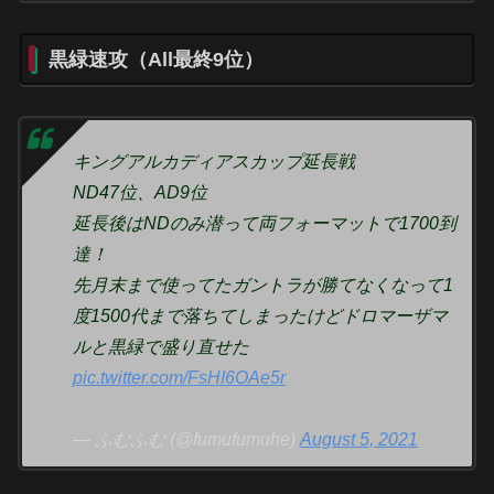
黒緑速攻（All最終9位）
キングアルカディアスカップ延長戦
ND47位、AD9位
延長後はNDのみ潜って両フォーマットで1700到
達！
先月末まで使ってたガントラが勝てなくなって1
度1500代まで落ちてしまったけどドロマーザマ
ルと黒緑で盛り直せた
pic.twitter.com/FsHI6OAe5r
— ふむふむ (@fumufumuhe)
August 5, 2021