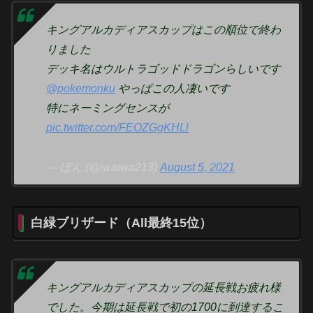
キングアルカディアスカップはこの順位で終わ
りました
デッキ名はウルトラゴッドドラゴンらしいです
@pokemonku
やっぱこの人凄いです
特にネーミングセンスが
pic.twitter.com/FEOZGgKHLl
— ぽん (@iwaiwa213)
August 5, 2021
白緑ブリザード（All最終15位）
キングアルカディアスカップの延長戦お疲れ様
でした。今期は延長戦で初の1700に到達するこ