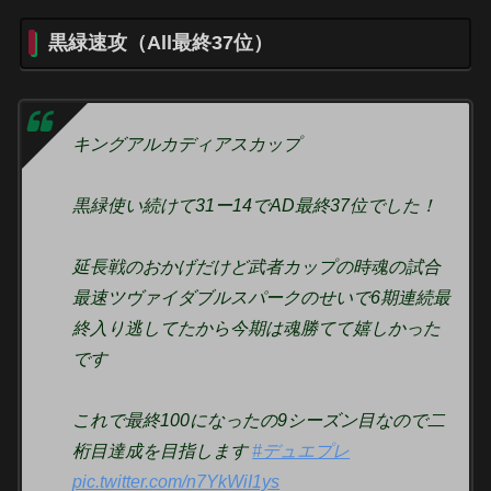
黒緑速攻（All最終37位）
キングアルカディアスカップ
黒緑使い続けて31ー14でAD最終37位でした！
延長戦のおかげだけど武者カップの時魂の試合
最速ツヴァイダブルスパークのせいで6期連続最
終入り逃してたから今期は魂勝てて嬉しかった
です
これで最終100になったの9シーズン目なので二
桁目達成を目指します
#デュエプレ
pic.twitter.com/n7YkWiI1ys