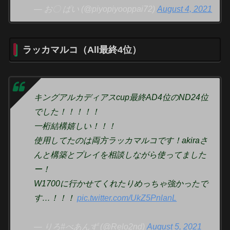
— お〇 ぱい (@piyopiyooppai72)
August 4, 2021
ラッカマルコ（All最終4位）
キングアルカディアスcup最終AD4位のND24位
でした！！！！！
一桁結構嬉しい！！！
使用してたのは両方ラッカマルコです！akiraさ
んと構築とプレイを相談しながら使ってました
ー！
W1700に行かせてくれたりめっちゃ強かったで
す…！！！
pic.twitter.com/UkZ5PnlanL
— りろ#べあんず (@Relo2nd)
August 5, 2021