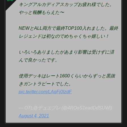
キングアルカディアスカップお疲れ様でした。
やっと報酬もらえた〜
NEWとALL両方で最終TOP100入れました。最終
レジェンドは初なのでめちゃくちゃ嬉しい！
いろいろありましたがあまり影響は受けずに済
んで良かったです。
使用デッキはレート1600くらいからずっと黒抜
きガントラビートでした。
pic.twitter.com/LAqFj0IzdF
— OTL@デュエプレ (@4ROoS1eadDdSUWl)
August 4, 2021