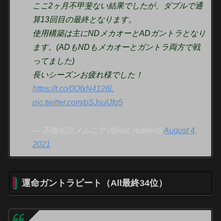
ここ2ヶ月不甲斐ない結果でしたが、ダブルで通
算13回目の最終となります。
使用構築は主にNDメカオーとADガントラとなり
ます。(ADもNDもメカオーとガントラ両方で戦
ってました)
長いシーズンお疲れ様でした！
https://t.co/0OfxN4126L
pic.twitter.com/pSJsuIJfq5
— 不敗伝説メルニア (@not_nutrient)
August 4,
2021
運命ガントラビート（All最終34位）