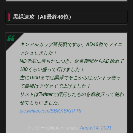
黒緑速攻（All最終46位）
キンアルカッブ延長戦ですが、AD46位でフィニ
ッシュしました！
ND地底に落ちたにつき、延長期間からAD始めて
180くらい盛って行けました！
主に1600までは黒緑でそこからはガントラ使っ
て最後はツヴァイで上げました！
リストはTwitterで拝見したものを数枚弄って使わ
せてもらいました。
pic.twitter.com/BBKKBKRFRr
— コッシー (@kocci_dmps)
August 4, 2021