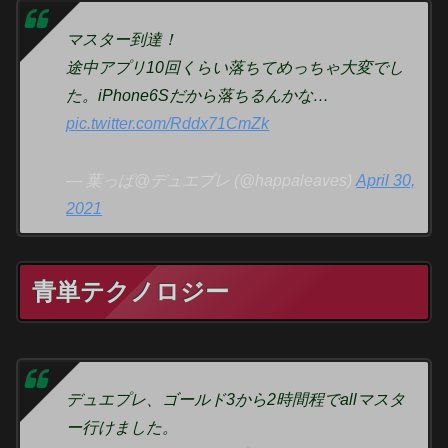
マスター到達！
途中アプリ10回くらい落ちてめっちゃ大変でし
た。iPhone6Sだから落ちるんかな…
pic.twitter.com/Rddx71CmZk
— 葉っぱ@デュエプレ (@happaleaves)
April 30,
2021
青単テクノロジー
デュエプレ、ゴールド3から2時間程でallマスタ
ー行けました。