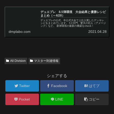
デュエプレ 8.5弾環境 大会結果と優勝レシピ
まとめ（～4/28）
デュエプレの公式、非公式大会で上位入賞したデッキレ
シピをまとめています。５C天門、驚天の巨人（アメージ
ング）など。 新弾環境の最新の構築をcheck！
dmplabo.com
2021.04.28
All Division
マスター到達情報
シェアする
Twitter
Facebook
はてブ
Pocket
LINE
コピー