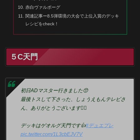
赤白ヴァルボーグ
関連記事ー8.5弾環境の大会で上位入賞のデッキ
レシピをcheck！
５C天門
初日ADマスター行きました😙
最後トスして下さった、しょうえもんテレビさ
ん、ありがとうございます🙇‍♂️
デッキはゲオルグ天門です👍
#デュエプレ
pic.twitter.com/1L3cbEJV7V