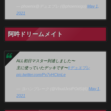
— phoenix@デュエプレ (@phoenixigo)
May 1,
2021
阿吽ドリームメイト
ALL初日マスター到達しました〜
主に使っていたデッキです〜
#デュエプレ
pic.twitter.com/Px7yHCknLe
— ヨハンブレーク (@VbudJxstPOdSIj6)
May 1,
2021