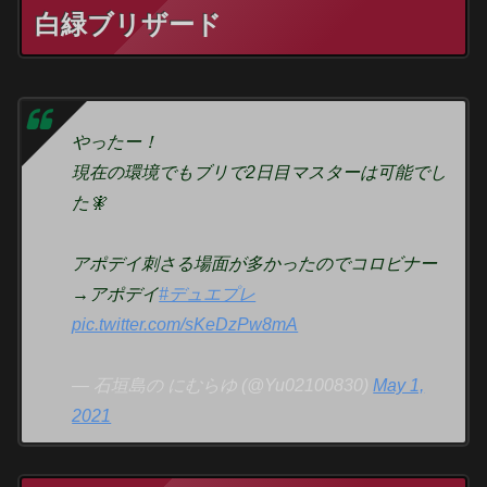
白緑ブリザード
やったー！
現在の環境でもブリで2日目マスターは可能でし
た🧚
アポデイ刺さる場面が多かったのでコロビナー
→アポデイ
#デュエプレ
pic.twitter.com/sKeDzPw8mA
— 石垣島の にむらゆ (@Yu02100830)
May 1,
2021