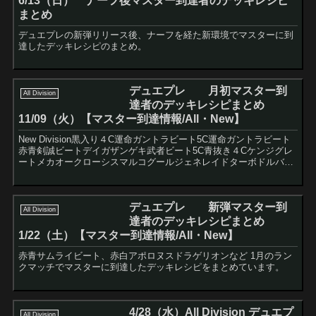
6/13（日） ナーフ後マスター到達者のデッキレシピ
まとめ
デュエプレの新弾リリース後、ナーフを経た新環境でマスターに到
達したデッキレシピのまとめ。
デュエプレ 月初マスター到
All Division
達者のデッキレシピまとめ
11/09（火）【マスター到達情報/All・New】
New Division黒入り４C運命ガントラビート5C運命ガントラビート
赤青剣誠ビートデイガザンゲキ武者ビート5C青抜き４Cケンジグレ
ートメカオークローシスマルコグールジェネレイドターボドルバロ
ム赤抜き４Cコントロール5CコントロールAl...
デュエプレ 新弾マスター到
All Division
達者のデッキレシピまとめ
1/22（土）【マスター到達情報/All・New】
赤青サムライビート、赤白アポロヌスドラゲリオンなど 1月のラン
クマッチでマスターに到達したデッキレシピをまとめています。
4/28（水）All Division デュエプ
All Division