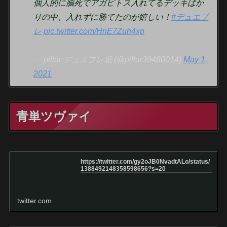
個人的に脳死でアガピトス入れてるデッキばか
りの中、入れずに勝てたのが嬉しい！
#デュエプ
レ
pic.twitter.com/HnE7Zuh4xp
— pillar デュエプレ垢 (@pillar39480014)
May 1,
2021
青単ツヴァイ
https://twitter.com/gy2oJB0NvadtALo/status/
1388492148358598656?s=20
twitter.com