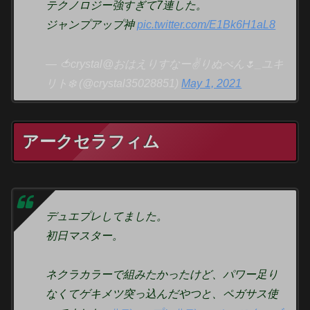
テクノロジー強すぎて7連した。
ジャンプアップ神
pic.twitter.com/E1Bk6H1aL8
— 🍅crystal@おはえりすなー✌️りぬぺん🌷_ユキ
リト❄️ (@crystal35028851)
May 1, 2021
アークセラフィム
デュエプレしてました。
初日マスター。
ネクラカラーで組みたかったけど、パワー足り
なくてゲキメツ突っ込んだやつと、ペガサス使