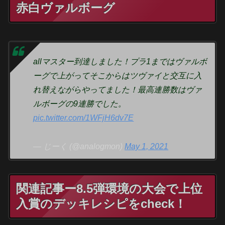
赤白ヴァルボーグ
allマスター到達しました！プラ1まではヴァルボ
ーグで上がってそこからはツヴァイと交互に入
れ替えながらやってました！最高連勝数はヴァ
ルボーグの9連勝でした。
pic.twitter.com/1WFjH6dv7E
— じーく (@analogmon)
May 1, 2021
関連記事ー8.5弾環境の大会で上位
入賞のデッキレシピをcheck！