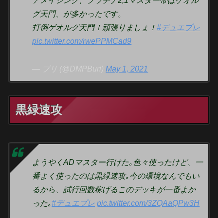
アメイジング、プラチナ2,1マスター帯はゲオル
グ天門、が多かったです。
打倒ゲオルグ天門！頑張りましょ！
#デュエプレ
pic.twitter.com/rwePPMCad9
— ブリ (@DMPBuri)
May 1, 2021
黒緑速攻
ようやくADマスター行けた｡色々使ったけど、一
番よく使ったのは黒緑速攻｡今の環境なんでもい
るから、試行回数稼げるこのデッキが一番よか
った｡
#デュエプレ
pic.twitter.com/3ZQAaQPw3H