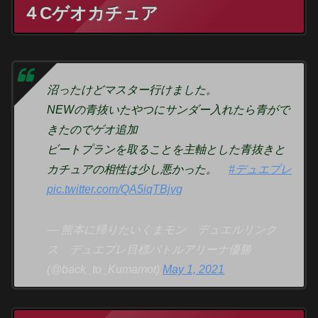
４Cゲオカチュア
沼ったけどマスター行けました。
NEWの青抜いたやつにサンダー入れたら青がで
きたのでゲオ追加
ビートプランを取ることを主軸とした青抜きと
カチュアの相性は少し悪かった。
#デュエプレ
pic.twitter.com/QA5iqTBjvg
— 熊本に帰りたいくまモン デュエルリンク
ス デュエプレ目標バトルアリーナ優勝
(@back_to_Kumamot)
May 1, 2021