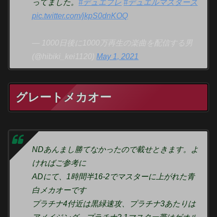
ってました。
#デュエプレ
#デュエルマスターズ
pic.twitter.com/jkpS0dnKOQ
— 1000日後に1000万再生の楽曲を配信する男
(@hibiki_kei1120)
May 1, 2021
グレートメカオー
NDあんまし勝てなかったので載せときます。よ
ければご参考に
ADにて、1時間半16-2でマスターに上がれた青
白メカオーです
プラチナ4付近は黒緑速攻、プラチナ3あたりは