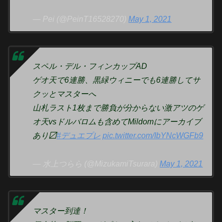
— Pei (@PeinT16528270)
May 1, 2021
スペル・デル・フィンカップAD
ゲオ天で6連勝、黒緑ウィニーでも6連勝してサ
クッとマスターへ
山札ラスト1枚まで勝負が分からない激アツのゲ
オ天vsドルバロムも含めてMildomにアーカイブ
あり〼
#デュエプレ
pic.twitter.com/IbYNcWGFb9
— 水上つらら (@MizukamiTsurara)
May 1, 2021
マスター到達！