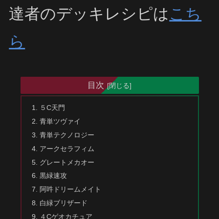
達者のデッキレシピは
こち
ら
目次
５C天門
青単ツヴァイ
青単テクノロジー
アークセラフィム
グレートメカオー
黒緑速攻
阿吽ドリームメイト
白緑ブリザード
４Cゲオカチュア