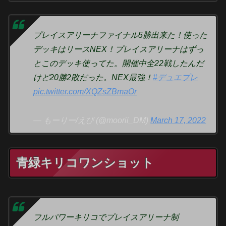
プレイスアリーナファイナル5勝出来た！使った
デッキはリースNEX！プレイスアリーナはずっ
とこのデッキ使ってた。開催中全22戦したんだ
けど20勝2敗だった。NEX最強！
#デュエプレ
pic.twitter.com/XQZsZBmaOr
— もーりー/えび (@moorii_DM)
March 17, 2022
青緑キリコワンショット
フルパワーキリコでプレイスアリーナ制