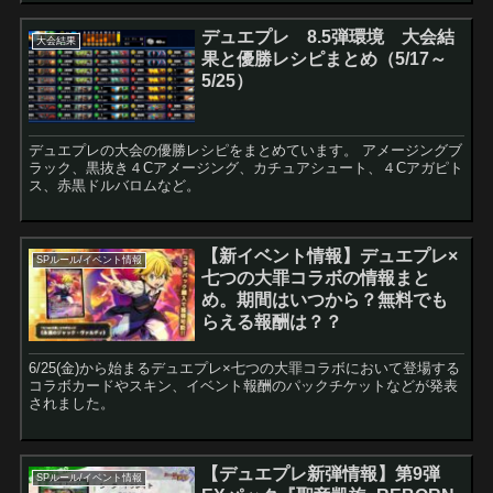
か...
デュエプレ 8.5弾環境 大会結
大会結果
果と優勝レシピまとめ（5/17～
5/25）
デュエプレの大会の優勝レシピをまとめています。 アメージングブ
ラック、黒抜き４Cアメージング、カチュアシュート、４Cアガピト
ス、赤黒ドルバロムなど。
【新イベント情報】デュエプレ×
SPルール/イベント情報
七つの大罪コラボの情報まと
め。期間はいつから？無料でも
らえる報酬は？？
6/25(金)から始まるデュエプレ×七つの大罪コラボにおいて登場する
コラボカードやスキン、イベント報酬のパックチケットなどが発表
されました。
【デュエプレ新弾情報】第9弾
SPルール/イベント情報