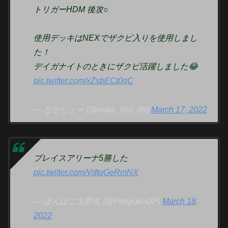
トリガーHDM 後攻○
使用デッキはNEXでザクピ入りを使用しまし
た！
デイガナイトのときにザクピ活躍しました😂
pic.twitter.com/xZsbECt0qC
— なかしょー (@naka_sho_89)
March 17, 2022
プレイスアリーナ5勝した
pic.twitter.com/VdtqGeRmNX
— ぽんぽこ太郎丸 (@PonpokoDP)
March 18,
2022