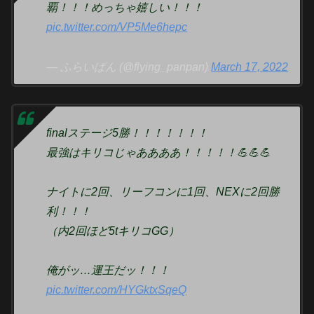
覇！！！めっちゃ嬉しい！！！
pic.twitter.com/VP5Me6hepc
— ふらいぱん (@flying_panpan)
March 17, 2022
finalステージ5勝！！！！！！！
最強はキリコじゃああああ！！！！！💪💪💪
ナイトに2回、リーフコンに1回、NEXに2回勝
利！！！
（内2回ほど5tキリコGG）
俺がッ…運王だッ！！！
pic.twitter.com/HYGktxSqeQ