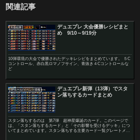
関連記事
デュエプレ 大会優勝レシピまと
大会結果
め 9/10～9/19分
10弾環境の大会で優勝されたデッキレシピをまとめています。 ５C
コントロール、赤白黒ロマノフサイン、青抜き４Cコントロールな
ど
デュエプレ新弾（13弾）でスタ
SPルール/イベント情報
ン落ちするカードまとめ
スタン落ちするのは 第7弾 超神星爆誕のカード。このページで
は、「スタン落ちするカード」と「その影響を受けるデッキ」につ
いてまとめています。スタン落ちする主要カード一覧グレートメカ
オーグレートメカオーからは主力の8割がスタン落ち。リリース