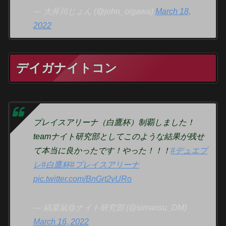
— 大井川じょん (@john_oigawa)
March 18,
2022
デイガナイトコン
プレイスアリーナ（白鷹杯）制覇しました！
teamナイト研究部としてこのような結果が残せ
て本当に良かったです！やった！！！
#デュエプ
レ
#白鷹杯
#プレイスアリーナ
pic.twitter.com/BnGrt2vURo
— 縞栗鼠@ナイト研究部 (@simarisu_DM)
March 16, 2022