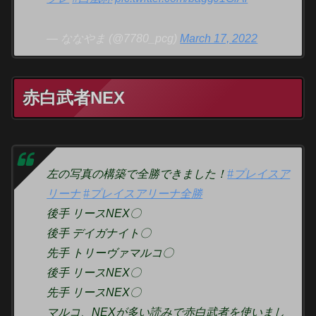
— ななやま (@7780_pcg)
March 17, 2022
赤白武者NEX
左の写真の構築で全勝できました！
#プレイスア
リーナ
#プレイスアリーナ全勝
後手 リースNEX〇
後手 デイガナイト〇
先手 トリーヴァマルコ〇
後手 リースNEX〇
先手 リースNEX〇
マルコ、NEXが多い読みで赤白武者を使いまし