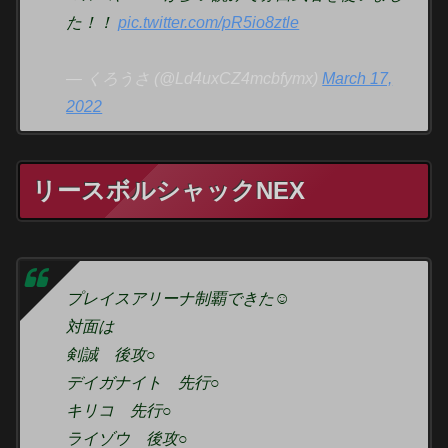
た！！
pic.twitter.com/pR5io8ztle
— くろうさ (@Ld4uxCZ4mcbfymx)
March 17,
2022
リースボルシャックNEX
プレイスアリーナ制覇できた☺️
対面は
剣誠 後攻○
デイガナイト 先行○
キリコ 先行○
ライゾウ 後攻○