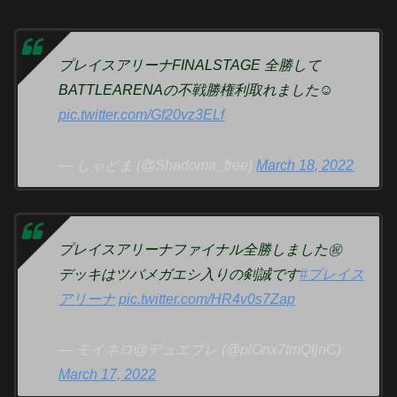
プレイスアリーナFINALSTAGE 全勝して
BATTLEARENAの不戦勝権利取れました☺️
pic.twitter.com/Gf20vz3ELf
— しゃどま (@Shadoma_free)
March 18, 2022
プレイスアリーナファイナル全勝しました㊗️
デッキはツバメガエシ入りの剣誠です
#プレイス
アリーナ
pic.twitter.com/HR4v0s7Zap
— モイネロ@デュエプレ (@plOnx7tmQljnC)
March 17, 2022