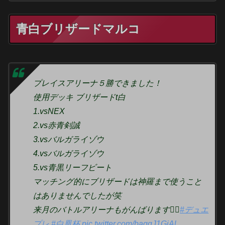
青白ブリザードマルコ
プレイスアリーナ５勝できました！
使用デッキ ブリザードt白
1.vsNEX
2.vs赤青剣誠
3.vsバルガライゾウ
4.vsバルガライゾウ
5.vs青黒リーフビート
マッチング的にブリザードは神羅まで使うこと
はありませんでしたが笑
来月のバトルアリーナもがんばります🙆‍♂️
#デュエ
プレ
#白凰杯
pic.twitter.com/baggJ1GiAl