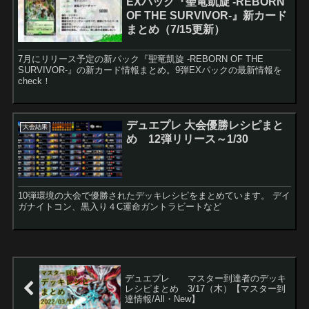
EXパック『聖竜凱旋 -REBORN
OF THE SURVIVOR-』新カード
まとめ（7/15更新）
7月にリリース予定の新パック『聖竜凱旋 -REBORN OF THE
SURVIVOR-』の新カード情報まとめ。9弾EXパックの最新情報を
check！
デュエプレ 大会優勝レシピまと
大会結果
め 12弾リリース～1/30
10弾環境の大会で優勝されたデッキレシピをまとめています。 デイ
ガナイトコン、黒入り４C運命ガントラビートなど
デュエプレ マスター到達者のデッキ
レシピまとめ 3/17（木）【マスター到
達情報/All・New】