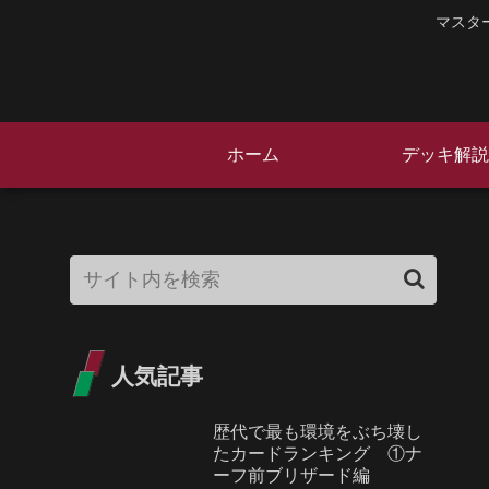
マスタ
ホーム
デッキ解説
人気記事
歴代で最も環境をぶち壊し
たカードランキング ①ナ
ーフ前ブリザード編