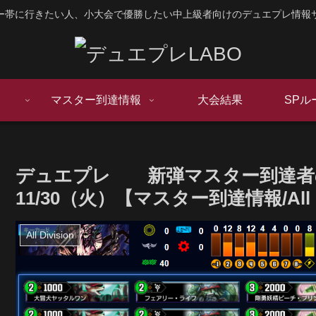
ー帯に行きたい人、小大会で優勝したい中上級者向けのデュエプレ情報
マスター到達情報
大会結果
SPル
デュエプレ 新弾マスター到達
11/30（火）【マスター到達情報/All
All Division