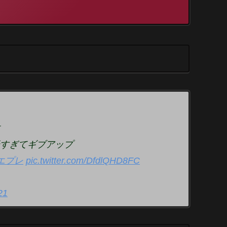
すぎてギブアップ
エプレ
pic.twitter.com/DfdlQHD8FC
21