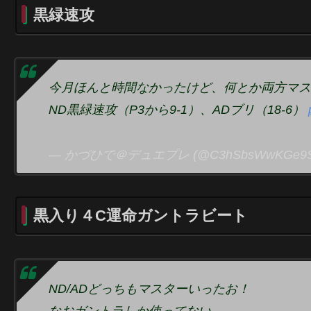
黒緑速攻
今月ほんと時間なかったけど、何とか両方マス
ND黒緑速攻（P3から9-1）、ADブリ（18-6）
— かづひで＠デュエプレ (@C3hSbsWwKGe9
黒入り４C運命ガントラビート
ND/ADどっちもマスターいったお！
なおガントラしか使ってない