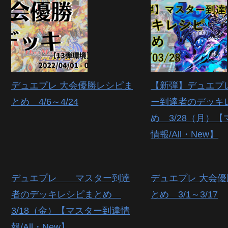
デュエプレ 大会優勝レシピま
【新弾】デュエプ
とめ 4/6～4/24
ー到達者のデッキ
め 3/28（月）
情報/All・New】
デュエプレ マスター到達
デュエプレ 大会
者のデッキレシピまとめ
とめ 3/1～3/17
3/18（金）【マスター到達情
報/All・New】