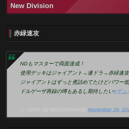
New Division
赤緑速攻
NDもマスターで両面達成！
使用デッキはジャイアント→連ドラ→赤緑速攻
ジャイアントはずっと煮詰めてたけどパワー低
ドルゲーザ再録の噂もあるし期待したい
#デュ
— TaRO (@TaRO75655409)
November 29, 20