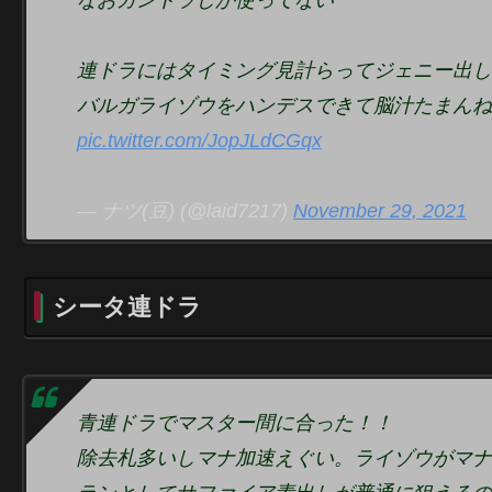
連ドラにはタイミング見計らってジェニー出し
バルガライゾウをハンデスできて脳汁たまんね
pic.twitter.com/JopJLdCGqx
— ナツ(豆) (@laid7217)
November 29, 2021
シータ連ドラ
青連ドラでマスター間に合った！！
除去札多いしマナ加速えぐい。ライゾウがマナ