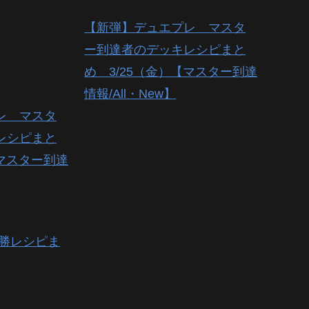
【新弾】デュエプレ マスタ
ー到達者のデッキレシピまと
め 3/25（金）【マスター到達
情報/All・New】
レ マスタ
レシピまと
【マスター到達
優勝レシピま