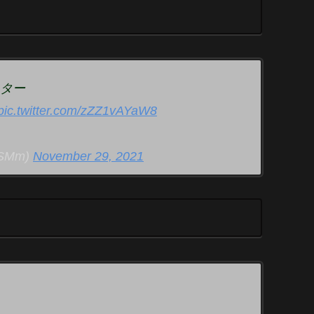
ター
pic.twitter.com/zZZ1vAYaW8
SMm)
November 29, 2021