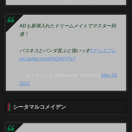
ADも新弾入れたドリームメイトでマスター到
達！
パコネコとパンダ並ぶと強いっす
#デュエプレ
pic.twitter.com/h5OAFrTIy7
— キャラメルト (@susume_tomorro1)
May 28,
2021
シータマルコメイデン