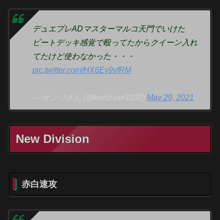
デュエプレADマスターマルコ天門でいけた
ビートデッキ感覚で殴ってたからクイーン入れ
てたけど使わなかった・・・
pic.twitter.com/HX6Ey9vfRM
— ケンジさん (@kenzisan1107)
May 29, 2021
New Division
赤白速攻