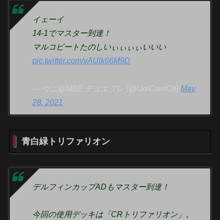
イェーイ
14-1でマスター到達！
マルコビートたのしいぃぃぃぃいいい
pic.twitter.com/vAUlk66M9D
— ウニ@MBE デュエプレ (@UniCardCh)
May
28, 2021
青白緑トリファリオン
デルフィンカップADもマスター到達！
今回の使用デッキは「CRトリファリオン」。