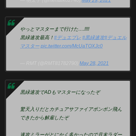
— 明太子 (@mentaiko2740)
May 29, 2021
やっとマスターまで行けた….!!!!
黒緑速攻最高！
#デュエプレ
#黒緑速攻
#デュエル
マスター
pic.twitter.com/McUaTOXJc0
— RMT (@RMT81782790)
May 28, 2021
黒緑速攻でADもマスターになったぞ
驚天入りだとカチュアサファイアポンポン飛ん
できたから解雇したぞ
速攻ミラーがとにかく多かったので月末ラダー