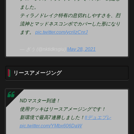
ました。
ティラノドレイク特有の息切れしやすさを、烈
流神とマッドネスコンボでカバーした形になり
ます。
pic.twitter.com/ycrilzCnrJ
— ぎう (@nktidksgiu)
May 28, 2021
リースアメージング
NDマスター到達！
使用デッキはリースアメージングです！
新環境で最高7連勝しました！
#デュエプレ
pic.twitter.com/YMbx606DaW