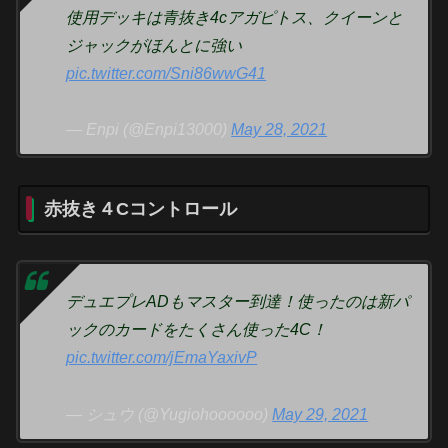
使用デッキは青抜き4cアガピトス、クイーンと
ジャックがほんとに強い
pic.twitter.com/Sni86wwG41
— Enpi (@Enpi13000)
May 28, 2021
赤抜き４Cコントロール
デュエプレADもマスター到達！使ったのは新パ
ックのカードをたくさん使った4C！
pic.twitter.com/jEmaYaxivP
— シュウ (@Yugiohoooooo)
May 29, 2021