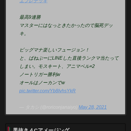
エプレデッキ
最高9連勝
マスターにはなっときたかったので脳死デッ
キ。
ビッグマナ楽しいフュージョン！
と、ばねぶーにLINEした直後ランクマ当たって
しまい。モスキート、アニマベル×2
ノートリガー勝利w
オールはノーカンでw
pic.twitter.com/Yb8IvhsYkR
— タカシ (@roriconjanaiyo)
May 28, 2021
黒抜き４Cアメージング