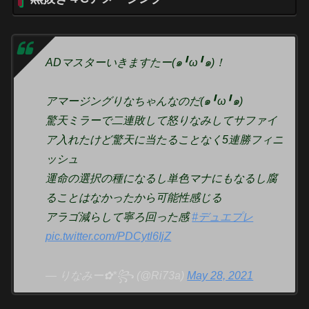
ADマスターいきますたー(๑╹ω╹๑)！
アマージングりなちゃんなのだ(๑╹ω╹๑)
驚天ミラーで二連敗して怒りなみしてサファイ
ア入れたけど驚天に当たることなく5連勝フィニ
ッシュ
運命の選択の種になるし単色マナにもなるし腐
ることはなかったから可能性感じる
アラゴ減らして寧ろ回った感
#デュエプレ
pic.twitter.com/PDCytl6IjZ
— りなみー✿*꧂ (@Ri73a)
May 28, 2021