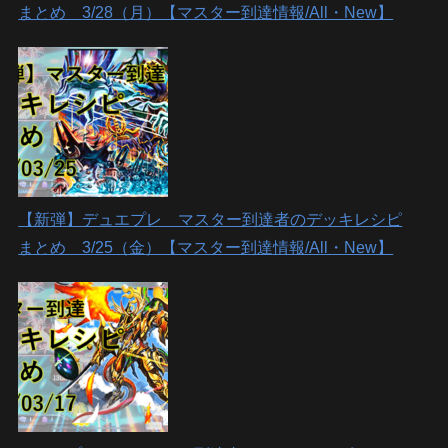
まとめ 3/28（月）【マスター到達情報/All・New】
【新弾】デュエプレ マスター到達者のデッキレシピ
まとめ 3/25（金）【マスター到達情報/All・New】