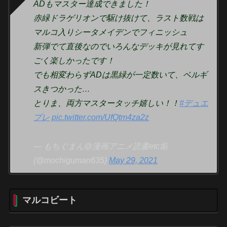
ADもマスター達成できました！
赤緑ドラゲリオンで駆け抜けて、ラスト数戦は
マルコ入りシータメイデンでフィニッシュ
新弾でて直後なのでいろんなデッキが見れてす
ごく楽しかったです！
でも相変わらずADは黒緑が一定数いて、ベルギ
スきつかった…
とりま、両方マスタータッチ嬉しい！！
#デュエ
プレ
pic.twitter.com/UfQtm4za2z
— もちぐまん@漫画アニメ読書etc垢
(@mochiguman635)
May 29, 2021
マルコビート