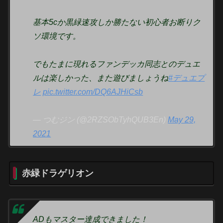
基本5cか黒緑速攻しか勝たない初心者お断りク
ソ環境です。
でもたまに現れるファンデッカ同志とのデュエ
ルは楽しかった、また遊びましょうね
#デュエプ
レ
pic.twitter.com/DQ6AJHiCsb
— つむジン (@2RZSObTyhQUB3En)
May 29,
2021
赤緑ドラゲリオン
ADもマスター達成できました！