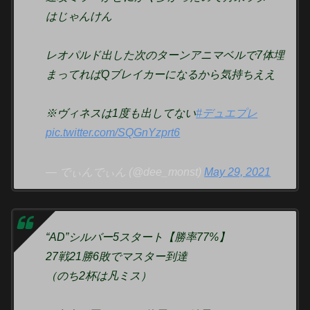
はじゃんけん
レオパルド出した次のターンアニマベルで7体埋
まってればQブレイカーになるから気持ちええ
※ヴィネスは1度も出してない
#デュエプレ
pic.twitter.com/SQGnYzprt6
— でぃんでぃん (@dee_monst)
May 29, 2021
“AD”シルバー5スタート【勝率77%】
27戦21勝6敗でマスター到達
（のち2杯は凡ミス）