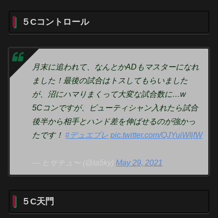
５Cコントロール
月末に追われて、なんとかADもマスターになれ
ました！最後の試合はトスしてもらいました
が、沼にハマりまくって大変な試合数に…w
5Cコンですが、ビューティシャン入れたら試合
後半から相手とハンド差を伸ばせるのが強かっ
たです！
#デュエプレ
pic.twitter.com/QJYuiWIjfW
— ヒサチュ〜 (@ta5ky)
May 29, 2021
５C天門