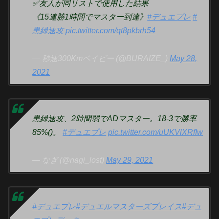
✅友人が同リストで使用した結果
《15連勝1時間でマスター到達》
#デュエプレ
#
黒緑速攻
pic.twitter.com/qt8pkbrh54
— 秒速300Kmベイビー (@BURAIZE_)
May 28,
2021
黒緑速攻、2時間弱でADマスター。18-3で勝率
85%()。
#デュエプレ
pic.twitter.com/uUKVlXRfIw
— なぎ (@nagi_lost)
May 29, 2021
#デュエプレ
#デュエルマスターズプレイス
#デュ