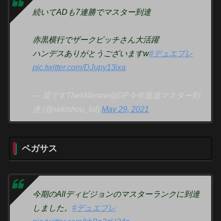
続いてADも7連勝でマスター到達
赤黒横行でザークピッチさん大活躍
ハンデスありがとうございますw
#デュエプレ
pic.twitter.com/DJupy13ixa
— 奨ですTheM4erww@DP今年最速マスター到
達 (@sekishou_lol)
May 29, 2021
ペガサス
今期のAllディビジョンのマスターランクに到達
しました。
#デュエプレ