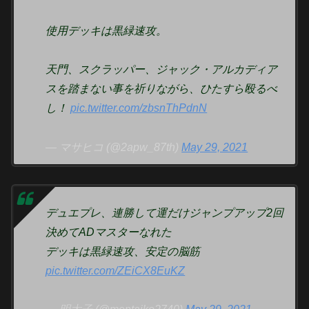
使用デッキは黒緑速攻。
天門、スクラッパー、ジャック・アルカディア
スを踏まない事を祈りながら、ひたすら殴るべ
し！
pic.twitter.com/zbsnThPdnN
— マサヒコ (@2apw_87th)
May 29, 2021
デュエプレ、連勝して運だけジャンプアップ2回
決めてADマスターなれた
デッキは黒緑速攻、安定の脳筋
pic.twitter.com/ZEiCX8EuKZ