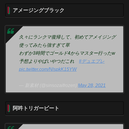
アメージングブラック
久々にランクマ復帰して、初めてアメイジング
使ってみたら強すぎて草
わずか3時間でゴールド4からマスター行ったw
予想よりやばいやつだこれ
#デュエプレ
pic.twitter.com/NlspkK15YW
— 新素材 (@sinsozaifrozen)
May 28, 2021
阿吽トリガービート