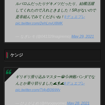
ルバロムだったりゲキメツだったり、結構活躍
してくれたので入れときました！SRがないので
是非組んでみてくださいね！
#デュエプレ
pic.twitter.com/2ehLnvU8MK
— なぎレモ (@041329nagiremo)
May 29, 2021
ケンジ
ギリギリ滑り込みマスター😭💦神殿パンダでな
んとか乗り切りました🌊🏄🌊
#デュエプレ
pic.twitter.com/Tt4yB06iWy
— ひょがよめ (@Hyogayome)
May 28, 2021