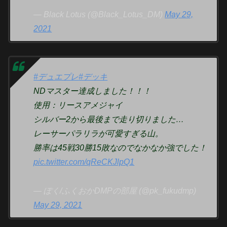
— Black Lotus (@Black_Lotus_DM)
May 29,
2021
#デュエプレ
#デッキ
NDマスター達成しました！！！
使用：リースアメジャイ
シルバー2から最後まで走り切りました…
レーサーパラリラが可愛すぎる山。
勝率は45戦30勝15敗なのでなかなか強でした！
pic.twitter.com/qReCKJlpQ1
— ぽく/ふくおかDMPの部屋 (@pk_fukudmp)
May 29, 2021