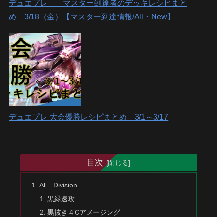
デュエプレ マスター到達者のデッキレシピまと
め 3/18（金）【マスター到達情報/All・New】
デュエプレ 大会優勝レシピまとめ 3/1～3/17
目次
All Division
黒緑速攻
黒抜き４Cアメージング