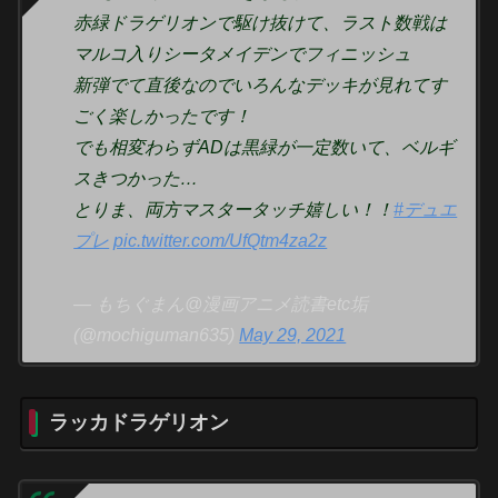
赤緑ドラゲリオンで駆け抜けて、ラスト数戦は
マルコ入りシータメイデンでフィニッシュ
新弾でて直後なのでいろんなデッキが見れてす
ごく楽しかったです！
でも相変わらずADは黒緑が一定数いて、ベルギ
スきつかった…
とりま、両方マスタータッチ嬉しい！！
#デュエ
プレ
pic.twitter.com/UfQtm4za2z
— もちぐまん@漫画アニメ読書etc垢
(@mochiguman635)
May 29, 2021
ラッカドラゲリオン