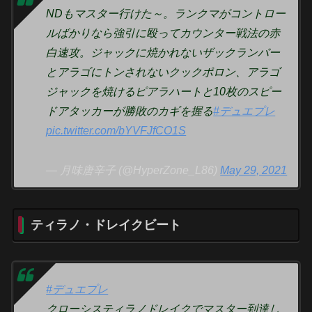
NDもマスター行けた～。ランクマがコントロー
ルばかりなら強引に殴ってカウンター戦法の赤
白速攻。ジャックに焼かれないザックランバー
とアラゴにトンされないクックポロン、アラゴ
ジャックを焼けるピアラハートと10枚のスピー
ドアタッカーが勝敗のカギを握る
#デュエプレ
pic.twitter.com/bYVFJfCO1S
— 月味唐辛子 (@HyperZone_L86)
May 29, 2021
ティラノ・ドレイクビート
#デュエプレ
クローシスティラノドレイクでマスター到達し