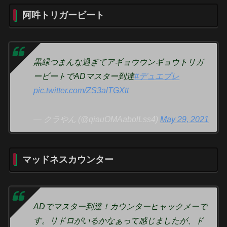
阿吽トリガービート
黒緑つまんな過ぎてアギョウウンギョウトリガ
ービートでADマスター到達
#デュエプレ
pic.twitter.com/ZS3alTGXtt
— クラやん (@qiauOMAabolLss4)
May 29, 2021
マッドネスカウンター
ADでマスター到達！カウンターヒャックメーで
す。リドロがいるかなぁって感じましたが、ド