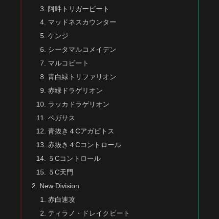
阿吽トリガービート
マッドネスカウンター
ケンジ
シータマルコメイデン
マルコビート
青白緑トリファリオン
赤緑ドラゲリオン
ラッカドラゲリオン
ペガサス
青抜き４Cアガピトス
赤抜き４Cコントロール
５Cコントロール
５C天門
New Division
赤白速攻
ティラノ・ドレイクビート