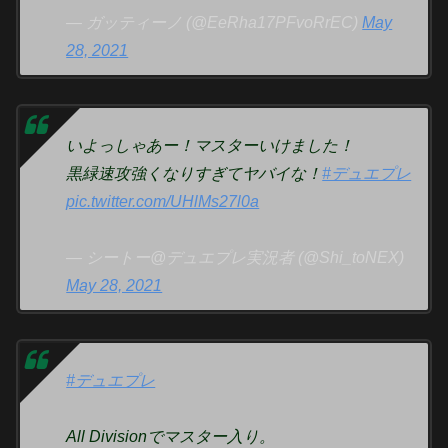
— ガッティーノ (@EeRha17PFvoRrEC)
May
28, 2021
いよっしゃあー！マスターいけました！
黒緑速攻強くなりすぎてヤバイな！
#デュエプレ
pic.twitter.com/UHlMs27l0a
— シートー@デュエプレ実況者 (@Shi_toNEX)
May 28, 2021
#デュエプレ
All Divisionでマスター入り。