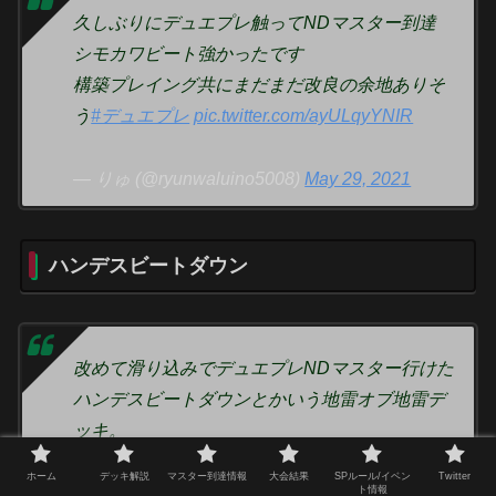
久しぶりにデュエプレ触ってNDマスター到達
シモカワビート強かったです
構築プレイング共にまだまだ改良の余地ありそ
う
#デュエプレ
pic.twitter.com/ayULqyYNIR
— りゅ (@ryunwaluino5008)
May 29, 2021
ハンデスビートダウン
改めて滑り込みでデュエプレNDマスター行けた
ハンデスビートダウンとかいう地雷オブ地雷デ
ッキ。
単体で出せて強いカードがゴッドとアガピしか
ホーム
デッキ解説
マスター到達情報
大会結果
SPルール/イベン
Twitter
いないからそれより早く相手のハンドを1、2枚
ト情報