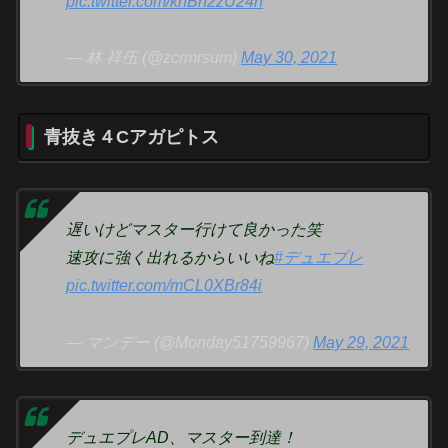
pic.twitter.com/khBn2zU24n
— 林 祥伍 (@zcrmrsum)
May 30, 2021
青抜き４Cアガピトス
遅いけどマスター行けて良かった笑
速攻に強く出れるからいいね
#デュエプレ
pic.twitter.com/mCL0XBr84i
— マンデー (@Monday51759967)
May 29, 2021
デュエプレAD、マスター到達！