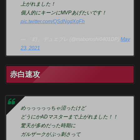
上がれました！
個人的にキーンにMVPあげたいです！
pic.twitter.com/QSdNgdXqFh
— 「幻」 デュエプレ (@maboroshi0401DP)
May
23, 2021
赤白速攻
めっっっっっちゃ沼ったけど
どうにかADマスターまで上がれました！！
驚天が多めだった時期に
ガルザークがぶっ刺さって