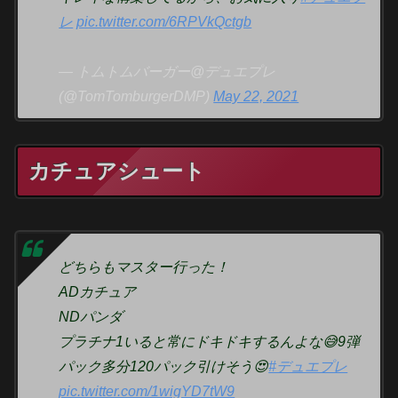
レ
pic.twitter.com/6RPVkQctgb
— トムトムバーガー@デュエプレ
(@TomTomburgerDMP)
May 22, 2021
カチュアシュート
どちらもマスター行った！
ADカチュア
NDパンダ
プラチナ1いると常にドキドキするんよな😅9弾
パック多分120パック引けそう😍
#デュエプレ
pic.twitter.com/1wigYD7tW9