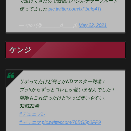
で泣けてきたので最後はバジルテラープルート
使ってました
pic.twitter.com/lxFbuIq4Tj
— やの (@_______d____p)
May 22, 2021
ケンジ
サボってたけど何とかNDマスター到達！
プラ5からずっとコレしか使いませんでした！
前期もこれ使ったけどやっぱ使いやすい。
32戦22勝
#デュエプレ
#デュエマ
pic.twitter.com/76BG5p0FP9