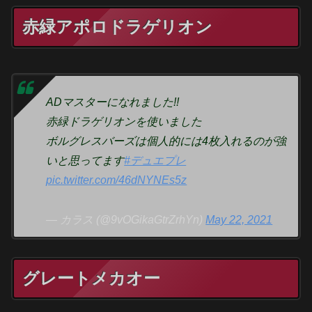
赤緑アポロドラゲリオン
ADマスターになれました!!
赤緑ドラゲリオンを使いました
ボルグレスバーズは個人的には4枚入れるのが強
いと思ってます
#デュエプレ
pic.twitter.com/46dNYNEs5z
— カラス (@9vOGikaGtrZrhYn)
May 22, 2021
グレートメカオー