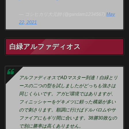
— コシヒカリ大元帥 (@gandam1234567)
May
22, 2021
白緑アルファディオス
アルファディオスでADマスター到達！白緑とリ
ースの二つの型を試しましたがどっちも強さは
同じくらいです。アガピ環境ではありますが、
フィニッシャーをゲキメツに頼った構築が多い
ので刺さります。順調に行けばドルバロムやサ
ファイアにもギリ間に合います。38勝30敗なの
で別に勝率は高くありません。