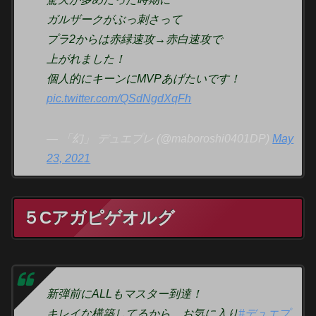
ガルザークがぶっ刺さって
プラ2からは赤緑速攻→赤白速攻で
上がれました！
個人的にキーンにMVPあげたいです！
pic.twitter.com/QSdNgdXqFh
— 「幻」 デュエプレ (@maboroshi0401DP)
May
23, 2021
５Cアガピゲオルグ
新弾前にALLもマスター到達！
キレイな構築してるから、お気に入り
#デュエプ