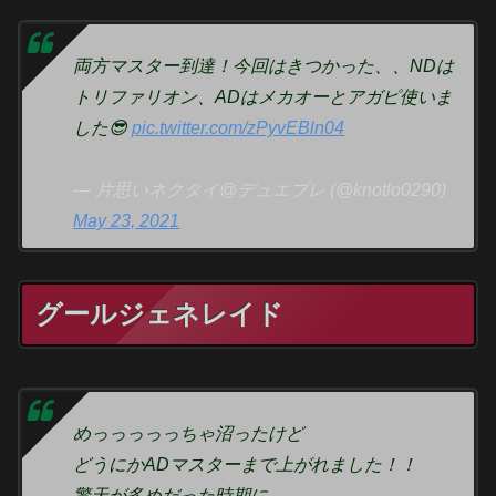
両方マスター到達！今回はきつかった、、NDは
トリファリオン、ADはメカオーとアガピ使いま
した😎
pic.twitter.com/zPyvEBln04
— 片思いネクタイ@デュエプレ (@knotlo0290)
May 23, 2021
グールジェネレイド
めっっっっっちゃ沼ったけど
どうにかADマスターまで上がれました！！
驚天が多めだった時期に