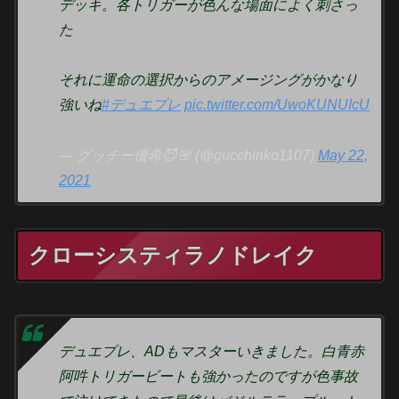
デッキ。各トリガーが色んな場面によく刺さっ
た
それに運命の選択からのアメージングがかなり
強いね
#デュエプレ
pic.twitter.com/UwoKUNUIcU
— グッチー優希😈🌸 (@gucchiriko1107)
May 22,
2021
クローシスティラノドレイク
デュエプレ、ADもマスターいきました。白青赤
阿吽トリガービートも強かったのですが色事故