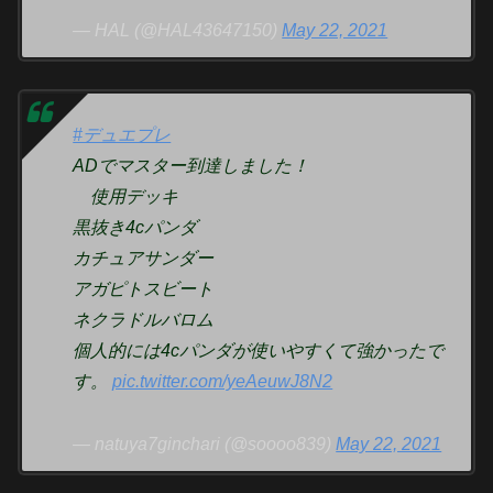
— HAL (@HAL43647150)
May 22, 2021
#デュエプレ
ADでマスター到達しました！
使用デッキ
黒抜き4cパンダ
カチュアサンダー
アガピトスビート
ネクラドルバロム
個人的には4cパンダが使いやすくて強かったで
す。
pic.twitter.com/yeAeuwJ8N2
— natuya7ginchari (@soooo839)
May 22, 2021