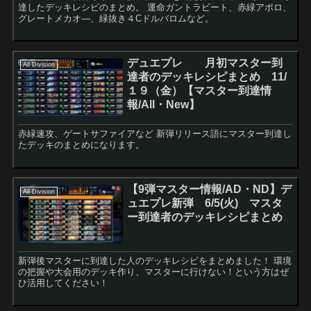
達したデッキレシピのまとめ。 運命ガントラビート、赤緑アポロ、
グレートメカオ―、緑抜き４Cドルバロムなど。
デュエプレ 月初マスター到
All Division
達者のデッキレシピまとめ 11/
１９（金）【マスター到達情
報/All・New】
赤緑速攻、ゲートサファイアなど 新弾リリース語にマスター到達し
たデッキのまとめになります。
【9弾マスター情報/AD・ND】デ
All Division
ュエプレ新弾 6/5(火) マスタ
ー到達者のデッキレシピまとめ
新弾後マスターに到達した人のデッキレシピをまとめました！ 環境
の把握や大会用のデッキ作り、マスターに行けない！という方はぜ
ひ活用してください！