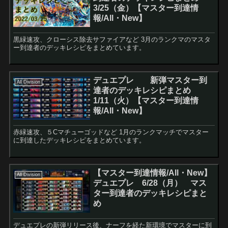
3/25（金）【マスター到達情
報/All・New】
黒緑速攻、クローシス除去サファイアなど 3月のランクマのマスタ
ー到達者のデッキレシピをまとめています。
デュエプレ 新弾マスター到
All Division
達者のデッキレシピまとめ
1/11（火）【マスター到達情
報/All・New】
赤緑速攻、５Cマチューゴッドなど 1月のランクマッチでマスター
に到達したデッキレシピをまとめています。
【マスター到達情報/All・New】
All Division
デュエプレ 6/28（月） マス
ター到達者のデッキレシピまと
め
デュエプレの新弾リリース後、ナーフを経た新環境でマスターに到