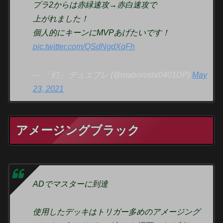
プラ2からは赤緑速攻→赤白速攻で
上がれました！
個人的にキーンにMVPあげたいです！
pic.twitter.com/QSdNgdXqFh
— 「幻」 デュエプレ (@maboroshi0401DP)
May
23, 2021
アメージングブラック
ADでマスターに到達
使用したデッキはトリガー多めのアメージング