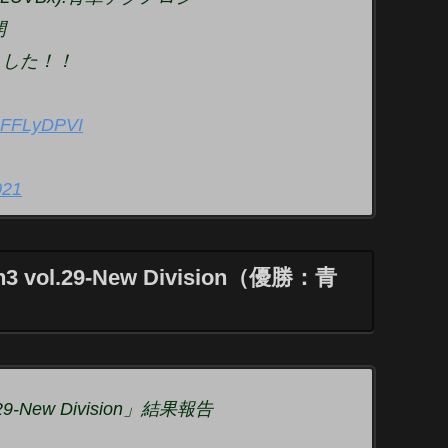
開
ました！！
60FFLyDPVI
021
n3 vol.29-New Division（優勝：青
.29-New Division」結果報告