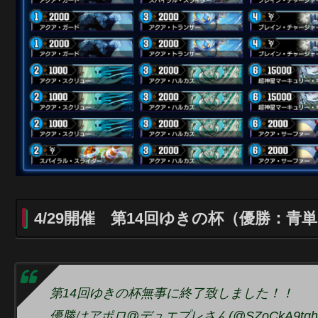
4/29開催 第14回ゆきの杯（優勝：青
第14回ゆきの杯無事に終了致しました！！
優勝はアポロ@デュエプレさん(@SZoCkA9tgh