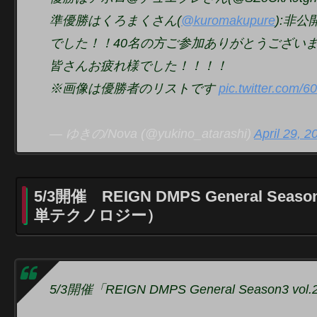
準優勝はくろまくさん(
@kuromakupure
):非公
でした！！40名の方ご参加ありがとうござい
皆さんお疲れ様でした！！！！
※画像は優勝者のリストです
pic.twitter.com/
— ゆきの/Nova (@yukino_atarashi)
April 29, 2
5/3開催 REIGN DMPS General Seaso
単テクノロジー）
5/3開催「REIGN DMPS General Season3 vol