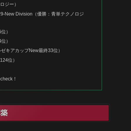
ノロジー）
ol.29-New Division（優勝：青単テクノロジ
6位）
4位）
ゼキアカップNew最終33位）
24位）
heck！
構築