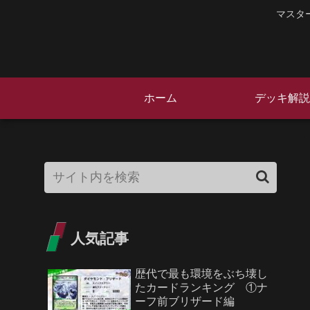
マスタ
ホーム
デッキ解説
人気記事
歴代で最も環境をぶち壊し
たカードランキング ①ナ
ーフ前ブリザード編