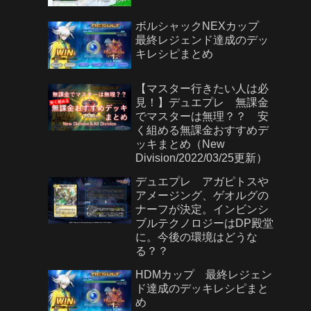
ボルシャックNEXカップ
最終レジェンド達成のデッ
キレシピまとめ
【マスター行きたい人は必
見！】デュエプレ 無課金
でマスターは無理？？ 安
く組める無課金おすすめデ
ッキまとめ（New
Division/2022/03/25更新）
デュエプレ アガピトスや
アメージング、ゲオルグの
ナーフが決定。インビンシ
ブルテクノロジーはDP殿堂
に。今後の環境はどうな
る？？
HDMカップ 最終レジェン
ド達成のデッキレシピまと
め