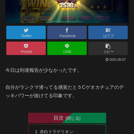
Twitter
Facebook
はてブ
Pocket
LINE
コピー
2021.05.07
今日は到達報告が少なかったです。
自分がランクマ潜ってる感覚だと５Cゲオカチュアのデ
ッキパワーが抜けてる印象です。
目次
赤白ドラゲリオン