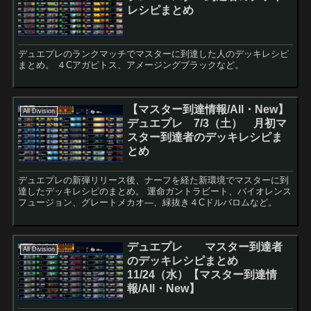
レシピまとめ
デュエプレのランクマッチでマスターに到達した人のデッキレシピ
まとめ。 ４Cアガピトス、アメージングブラックなど。
【マスター到達情報/All・New】
All Division
デュエプレ 7/3（土） 月初マ
スター到達者のデッキレシピま
とめ
デュエプレの新弾リリース後、ナーフを経た新環境でマスターに到
達したデッキレシピのまとめ。 運命ガントラビート、バイオレンス
フュージョン、グレートメカオ―、緑抜き４Cドルバロムなど。
デュエプレ マスター到達者
All Division
のデッキレシピまとめ
11/24（水）【マスター到達情
報/All・New】