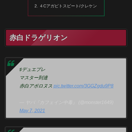
４Cアガピトスビート/クレケン
赤白ドラゲリオン
♯デュエプレ
マスター到達
赤白アポロヌス
pic.twitter.com/3GGZgdu9P8
— ヤバ『カフェイン中毒』 (@monster1649)
May 7, 2021