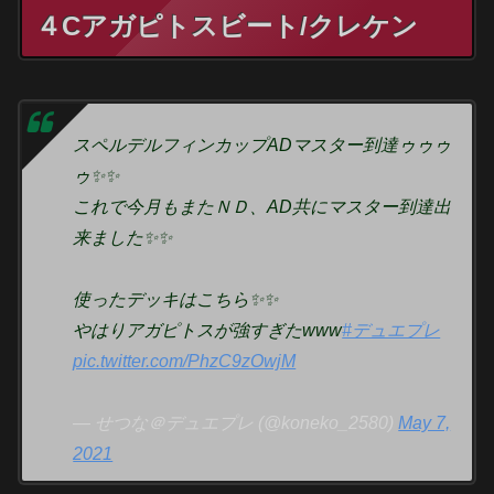
４Cアガピトスビート/クレケン
スペルデルフィンカップADマスター到達ゥゥゥ
ゥ✨✨
これで今月もまたＮＤ、AD共にマスター到達出
来ました✨✨
使ったデッキはこちら✨✨
やはりアガピトスが強すぎたwww
#デュエプレ
pic.twitter.com/PhzC9zOwjM
— せつな＠デュエプレ (@koneko_2580)
May 7,
2021