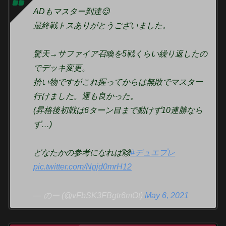
ADもマスター到達😌
最終戦トスありがとうございました。
驚天→サファイア召喚を5戦くらい繰り返したの
でデッキ変更。
拾い物ですがこれ握ってからは無敗でマスター
行けました。運も良かった。
(昇格後初戦は6ターン目まで動けず10連勝なら
ず…)
どなたかの参考になれば🙌
#デュエプレ
pic.twitter.com/Npjd0mrH12
— のー (@vFbSK3FBgtr6mOt)
May 6, 2021