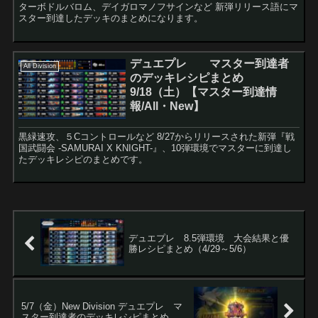
ターボドルバロム、デイガロマノフサインなど 新弾リリース語にマ
スター到達したデッキのまとめになります。
デュエプレ マスター到達者
All Division
のデッキレシピまとめ
9/18（土）【マスター到達情
報/All・New】
黒緑速攻、５Cコントロールなど 8/27からリリースされた新弾『戦
国武闘会 -SAMURAI X KNIGHT-』、10弾環境でマスターに到達し
たデッキレシピのまとめです。
デュエプレ 8.5弾環境 大会結果と優
勝レシピまとめ（4/29～5/6）
5/7（金）New Division デュエプレ マ
スター到達者のデッキレシピまとめ