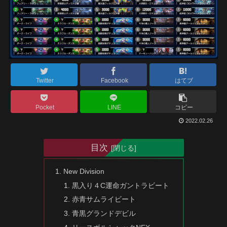
Twitter
Facebook
はてブ
Pocket
LINE
コピー
2022.02.26
目次
New Division
黒入り４C運命ガントラビート
赤青サムライビート
青黒グランドデビル