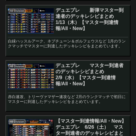
デュエプレ 新弾マスター到
All Division
達者のデッキレシピまとめ
1/13（木）【マスター到達情
報/All・New】
白緑ハッスルアーク、ネプチューン＆ボルフェウスなど 1月のラン
クマッチでマスターに到達したデッキレシピをまとめています。
デュエプレ マスター到達者
All Division
のデッキレシピまとめ
2/9（水）【マスター到達情
報/All・New】
赤白速攻、トリーヴァマザー速攻など 2月のランクマッチで初日に
マスターに到達したデッキレシピをまとめています。
【マスター到達情報/All・New】
All Division
デュエプレ 6/26（土） マス
ター到達者のデッキレシピまと