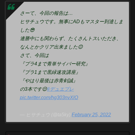
さーて、今回の報告は…
ヒサチュウです。無事にADもマスター到達しま
した😎
連勝中にも関わらず、たくさんトスいただき、
なんとかクリア出来ました😊
さて、今回は
『プラ4まで青単サイバー研究』
『プラ1まで黒緑速攻講座』
『やはり最後は赤青剣誠』
の3本です😌
#デュエプレ
pic.twitter.com/hg303nvXlO
— ヒサチュウ (@ta5ky)
February 25, 2022