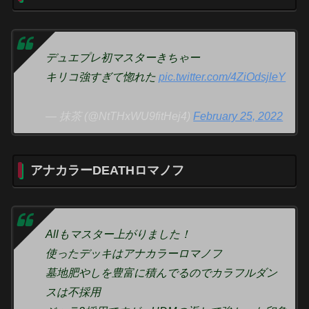
デュエプレ初マスターきちゃー
キリコ強すぎて惚れた
pic.twitter.com/4ZiOdsjleY
— 抹茶 (@NtTHxWU9fitHej4)
February 25, 2022
アナカラーDEATHロマノフ
Allもマスター上がりました！
使ったデッキはアナカラーロマノフ
墓地肥やしを豊富に積んでるのでカラフルダン
スは不採用