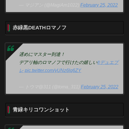
— マジアン (@MagiAm1022)
February 25, 2022
赤緑黒DEATHロマノフ
遅めにマスター到達！
デアリ軸のロマノフで行けたの嬉しい
#デュエプ
レ
pic.twitter.com/yUNz6lq6ZY
— トウマ@311 (@toma_311)
February 25, 2022
青緑キリコワンショット