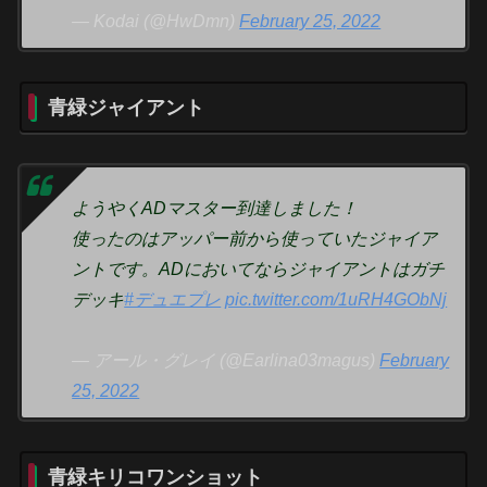
— Kodai (@HwDmn)
February 25, 2022
青緑ジャイアント
ようやくADマスター到達しました！
使ったのはアッパー前から使っていたジャイア
ントです。ADにおいてならジャイアントはガチ
デッキ
#デュエプレ
pic.twitter.com/1uRH4GObNj
— アール・グレイ (@Earlina03magus)
February
25, 2022
青緑キリコワンショット