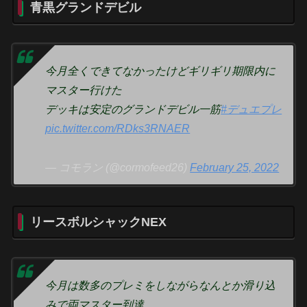
青黒グランドデビル
今月全くできてなかったけどギリギリ期限内に
マスター行けた
デッキは安定のグランドデビル一筋
#デュエプレ
pic.twitter.com/RDks3RNAER
— コモラン (@cormofeed26)
February 25, 2022
リースボルシャックNEX
今月は数多のプレミをしながらなんとか滑り込
みで両マスター到達。