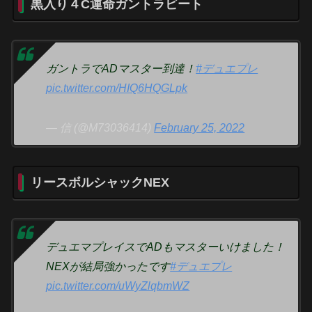
黒入り４C運命ガントラビート
ガントラでADマスター到達！
#デュエプレ
pic.twitter.com/HIQ6HQGLpk
— 信 (@M73036414)
February 25, 2022
リースボルシャックNEX
デュエマプレイスでADもマスターいけました！
NEXが結局強かったです
#デュエプレ
pic.twitter.com/uWyZlqbmWZ