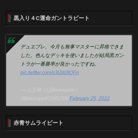
黒入り４C運命ガントラビート
デュエプレ、今月も無事マスターに昇格できま
した。色んなデッキを使いましたが結局黒ガン
トラが一番勝率が良かったですね。
pic.twitter.com/s3tJdz8QFn
— △王林△(元blueapple）
(@blueapp97265259)
February 25, 2022
赤青サムライビート