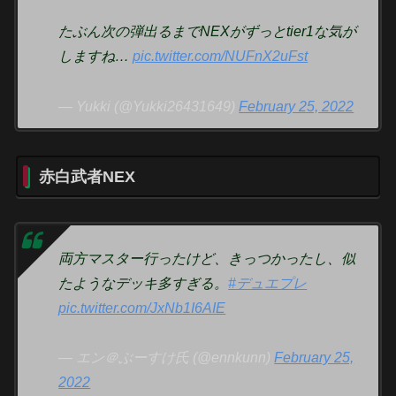
たぶん次の弾出るまでNEXがずっとtier1な気が
しますね…
pic.twitter.com/NUFnX2uFst
— Yukki (@Yukki26431649)
February 25, 2022
赤白武者NEX
両方マスター行ったけど、きっつかったし、似
たようなデッキ多すぎる。
#デュエプレ
pic.twitter.com/JxNb1I6AIE
— エン＠ぶーすけ氏 (@ennkunn)
February 25,
2022