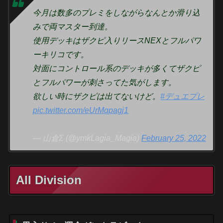
今月は数多のプレミをしながらなんとか滑り込
みで両マスター到達。
使用デッキはザクピ入りリースNEXとフルパワ
ーキリコです。
対面にコントロール系のデッキが多くてザクピ
とフルパワーが刺さってた気がします。
欲しい時にザクピは出てないけど。
#デュエプレ
pic.twitter.com/eUrMqpagj1
— 山倉Σ (@ymkLagia_Magia)
February 25, 2022
All Division