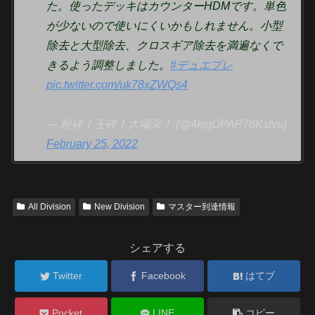
た。使ったデッキはカウンターHDMです。単色
が少ないので使いにくいかもしれません。小型
除去と大型除去、クロスギア除去を満遍なくで
きるよう調整しました。
#デュエプレ
pic.twitter.com/uk78xZWQs4
— 粉砕！玉砕！大喝采！ (@4kjqOPAP78Kstvu)
February 25, 2022
All Division
New Division
マスター到達情報
シェアする
Twitter
Facebook
はてブ
Pocket
LINE
コピー