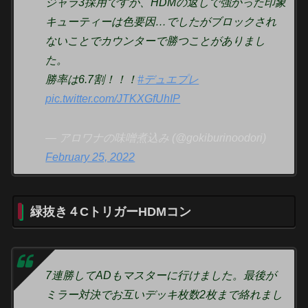
ジャラ3採用ですが、HDMの返しで強かった印象
キューティーは色要因…でしたがブロックされ
ないことでカウンターで勝つことがありまし
た。
勝率は6.7割！！！
#デュエプレ
pic.twitter.com/JTKXGfUhIP
— アロワナの味噌煮込み (@gokiburinoodori)
February 25, 2022
緑抜き４CトリガーHDMコン
7連勝してADもマスターに行けました。最後が
ミラー対決でお互いデッキ枚数2枚まで絡れまし