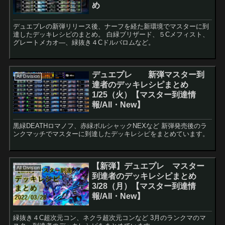
め
デュエプレの新弾リリース後、ナーフを経た新環境でマスターに到
達したデッキレシピのまとめ。 白緑ブリザード、５Cメフィスト、
グレートメカオ―、緑抜き４Cドルバロムなど。
デュエプレ 新弾マスター到
All Division
達者のデッキレシピまとめ
1/25（火）【マスター到達情
報/All・New】
黒緑DEATHロマノフ、赤緑ボルシャックNEXなど 新弾発売後のラ
ンクマッチでマスターに到達したデッキレシピをまとめています。
【新弾】デュエプレ マスター
All Division
到達者のデッキレシピまとめ
3/28（月）【マスター到達情
報/All・New】
緑抜き４C超次元コン、ネクラ超次元コンなど 3月のランクマのマ