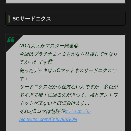
5Cサードニクス
NDなんとかマスター到達😭
今回はプラチナ１と２をかなり往復してかなり
辛かったです😇
使ったデッキは５Cマッドネスサードニクスで
す！
サードニクスだから仕方ないんですが、多色が
多すぎて後手に回るのがきつく、城とアントワ
ネットが来ないとほぼ負けます…
それとBロマは無理🙃
#デュエプレ
pic.twitter.com/EhIuv9bSON