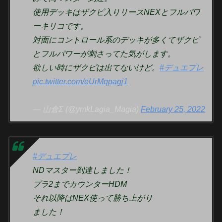
使用デッキはザクピ入りリースNEXとフルパワ
ーキリコです。
対面にコントロール系のデッキが多くてザクピ
とフルパワーが刺さってた気がします。
欲しい時にザクピは出てないけど。
#デュエプレ
pic.twitter.com/eUrMqpagj1
— 山倉Σ (@ymkLagia_Magia)
February 25, 2022
#デュエプレ
NDマスター到達しました！
プラ2までカウンターHDM
それ以降はNEX使って勝ち上がり
ました！